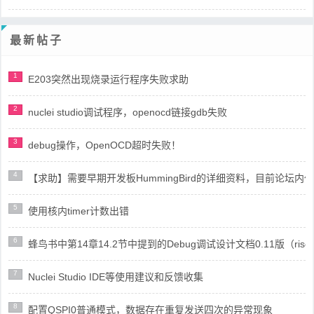
最新帖子
1
E203突然出现烧录运行程序失败求助
2
nuclei studio调试程序，openocd链接gdb失败
3
debug操作，OpenOCD超时失败！
4
【求助】需要早期开发板HummingBird的详细资料，目前论坛
5
使用核内timer计数出错
6
蜂鸟书中第14章14.2节中提到的Debug调试设计文档0.11版（risc
7
Nuclei Studio IDE等使用建议和反馈收集
8
配置QSPI0普通模式，数据存在重复发送四次的异常现象