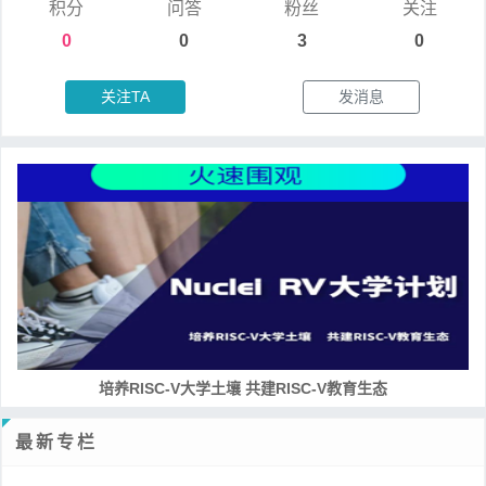
积分
问答
粉丝
关注
0
0
3
0
关注TA
发消息
培养RISC-V大学土壤 共建RISC-V教育生态
最新专栏