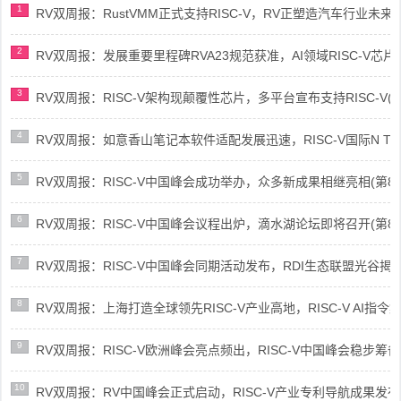
1
RV双周报：RustVMM正式支持RISC-V，RV正塑造汽车行业未来(第91
2
RV双周报：发展重要里程碑RVA23规范获准，AI领域RISC-V芯片市场
3
RV双周报：RISC-V架构现颠覆性芯片，多平台宣布支持RISC-V(第89
4
RV双周报：如意香山笔记本软件适配发展迅速，RISC-V国际N Trace
5
RV双周报：RISC-V中国峰会成功举办，众多新成果相继亮相(第87期-
6
RV双周报：RISC-V中国峰会议程出炉，滴水湖论坛即将召开(第86期-
7
RV双周报：RISC-V中国峰会同期活动发布，RDI生态联盟光谷揭牌(第8
8
RV双周报：上海打造全球领先RISC-V产业高地，RISC-V AI指令集架
9
RV双周报：RISC-V欧洲峰会亮点频出，RISC-V中国峰会稳步筹备(第8
10
RV双周报：RV中国峰会正式启动，RISC-V产业专利导航成果发布(第8