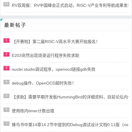
10
RV双周报：RV中国峰会正式启动，RISC-V产业专利导航成果发布(第8
最新帖子
1
【开赛啦】第二届RISC-V高水平大赛开始报名！
2
E203突然出现烧录运行程序失败求助
3
nuclei studio调试程序，openocd链接gdb失败
4
debug操作，OpenOCD超时失败！
5
【求助】需要早期开发板HummingBird的详细资料，目前论坛
6
使用核内timer计数出错
7
蜂鸟书中第14章14.2节中提到的Debug调试设计文档0.11版（risc