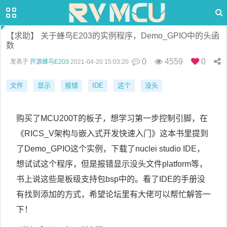
【求助】 关于蜂鸟E203的实例程序，Demo_GPIO中的头函
数
0
4559
0
发表于
开源蜂鸟E203
2021-04-20 15:03:20
文件
显示
报错
IDE
这个
没头
购买了MCU200T的板子，想学习第一步控制引脚，在
《RICS_V架构与嵌入式开发快速入门》这本书里提到
了Demo_GPIO这个实例，下载了nuclei studio IDE，
想试试这个程序，但是报错显示没头文件platform等，
书上说这些是板级支持包bsp中的。看了IDE的手册没
有找到添加的方式，希望论坛里有大佬可以帮忙解答一
下！