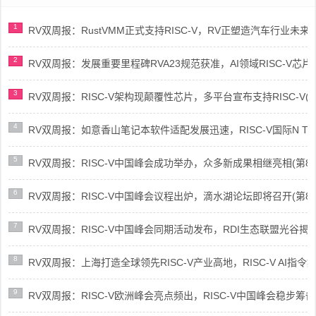
1
RV双周报：RustVMM正式支持RISC-V，RV正塑造汽车行业未来(第91
2
RV双周报：发展重要里程碑RVA23规范获准，AI领域RISC-V芯片市场
3
RV双周报：RISC-V架构现颠覆性芯片，多平台宣布支持RISC-V(第89
4
RV双周报：如意香山笔记本软件适配发展迅速，RISC-V国际N Trace
5
RV双周报：RISC-V中国峰会成功举办，众多新成果相继亮相(第87期-
6
RV双周报：RISC-V中国峰会议程出炉，滴水湖论坛即将召开(第86期-
7
RV双周报：RISC-V中国峰会同期活动发布，RDI生态联盟光谷揭牌(第8
8
RV双周报：上海打造全球领先RISC-V产业高地，RISC-V AI指令集架
9
RV双周报：RISC-V欧洲峰会亮点频出，RISC-V中国峰会稳步筹备(第8