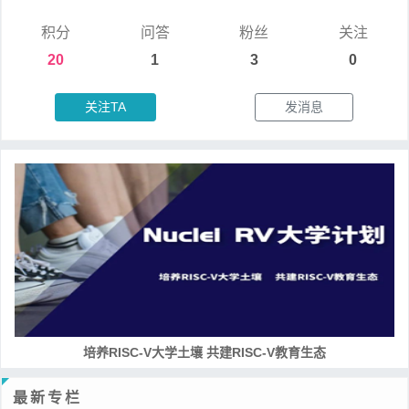
积分
问答
粉丝
关注
20
1
3
0
关注TA
发消息
培养RISC-V大学土壤 共建RISC-V教育生态
最新专栏