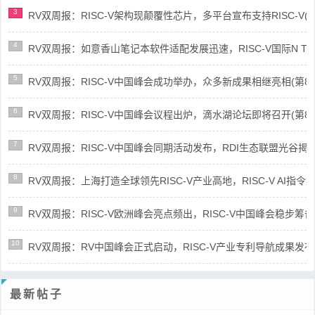
3
RV双周报：RISC-V架构现颠覆性芯片，多平台宣布支持RISC-V(第89
4
RV双周报：如意香山笔记本软件适配发展迅速，RISC-V国际N Trace
5
RV双周报：RISC-V中国峰会成功举办，众多新成果相继亮相(第87期-
6
RV双周报：RISC-V中国峰会议程出炉，滴水湖论坛即将召开(第86期-
7
RV双周报：RISC-V中国峰会同期活动发布，RDI生态联盟光谷揭牌(第8
8
RV双周报：上海打造全球领先RISC-V产业高地，RISC-V AI指令集架
9
RV双周报：RISC-V欧洲峰会亮点频出，RISC-V中国峰会稳步筹备(第8
10
RV双周报：RV中国峰会正式启动，RISC-V产业专利导航成果发布(第8
最新帖子