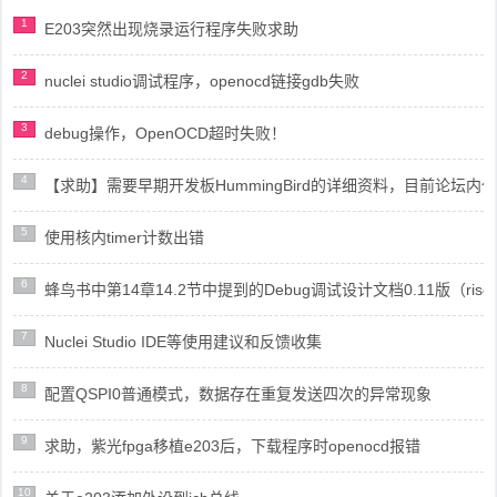
1
E203突然出现烧录运行程序失败求助
2
nuclei studio调试程序，openocd链接gdb失败
3
debug操作，OpenOCD超时失败！
4
【求助】需要早期开发板HummingBird的详细资料，目前论坛
5
使用核内timer计数出错
6
蜂鸟书中第14章14.2节中提到的Debug调试设计文档0.11版（risc
7
Nuclei Studio IDE等使用建议和反馈收集
8
配置QSPI0普通模式，数据存在重复发送四次的异常现象
9
求助，紫光fpga移植e203后，下载程序时openocd报错
10