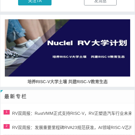
关注TA
发消息
培养RISC-V大学土壤 共建RISC-V教育生态
最新专栏
1
RV双周报：RustVMM正式支持RISC-V，RV正塑造汽车行业未来(第91
2
RV双周报：发展重要里程碑RVA23规范获准，AI领域RISC-V芯片市场