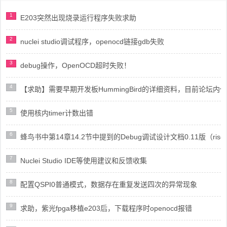
1
E203突然出现烧录运行程序失败求助
2
nuclei studio调试程序，openocd链接gdb失败
3
debug操作，OpenOCD超时失败！
4
【求助】需要早期开发板HummingBird的详细资料，目前论坛
5
使用核内timer计数出错
6
蜂鸟书中第14章14.2节中提到的Debug调试设计文档0.11版（risc
7
Nuclei Studio IDE等使用建议和反馈收集
8
配置QSPI0普通模式，数据存在重复发送四次的异常现象
9
求助，紫光fpga移植e203后，下载程序时openocd报错