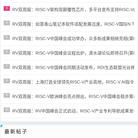
3
RV双周报：RISC-V架构现颠覆性芯片，多平台宣布支持RISC-V(第89
4
RV双周报：如意香山笔记本软件适配发展迅速，RISC-V国际N Trace
5
RV双周报：RISC-V中国峰会成功举办，众多新成果相继亮相(第87期-
6
RV双周报：RISC-V中国峰会议程出炉，滴水湖论坛即将召开(第86期-
7
RV双周报：RISC-V中国峰会同期活动发布，RDI生态联盟光谷揭牌(第8
8
RV双周报：上海打造全球领先RISC-V产业高地，RISC-V AI指令集架
9
RV双周报：RISC-V欧洲峰会亮点频出，RISC-V中国峰会稳步筹备(第8
10
RV双周报：RV中国峰会正式启动，RISC-V产业专利导航成果发布(第8
最新帖子