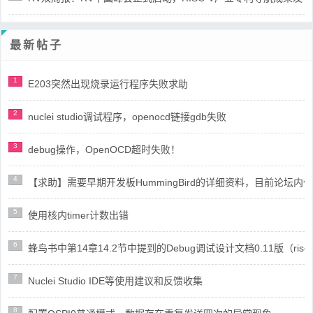
最新帖子
1
E203突然出现烧录运行程序失败求助
2
nuclei studio调试程序，openocd链接gdb失败
3
debug操作，OpenOCD超时失败！
4
【求助】需要早期开发板HummingBird的详细资料，目前论坛
5
使用核内timer计数出错
6
蜂鸟书中第14章14.2节中提到的Debug调试设计文档0.11版（risc
7
Nuclei Studio IDE等使用建议和反馈收集
8