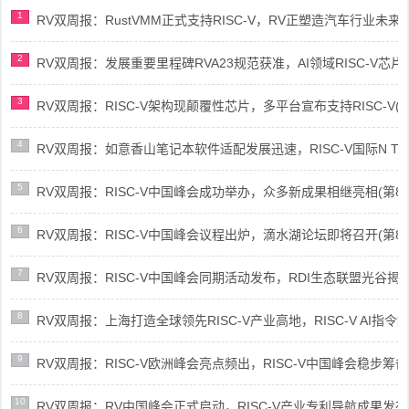
1
RV双周报：RustVMM正式支持RISC-V，RV正塑造汽车行业未来(第91
2
RV双周报：发展重要里程碑RVA23规范获准，AI领域RISC-V芯片市场
3
RV双周报：RISC-V架构现颠覆性芯片，多平台宣布支持RISC-V(第89
4
RV双周报：如意香山笔记本软件适配发展迅速，RISC-V国际N Trace
5
RV双周报：RISC-V中国峰会成功举办，众多新成果相继亮相(第87期-
6
RV双周报：RISC-V中国峰会议程出炉，滴水湖论坛即将召开(第86期-
7
RV双周报：RISC-V中国峰会同期活动发布，RDI生态联盟光谷揭牌(第8
8
RV双周报：上海打造全球领先RISC-V产业高地，RISC-V AI指令集架
9
RV双周报：RISC-V欧洲峰会亮点频出，RISC-V中国峰会稳步筹备(第8
10
RV双周报：RV中国峰会正式启动，RISC-V产业专利导航成果发布(第8