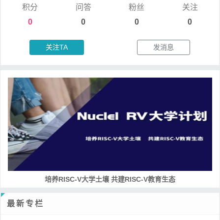
积分
问答
粉丝
关注
0
0
0
0
关注TA
发消息
培养RISC-V大学土壤 共建RISC-V教育生态
最新专栏