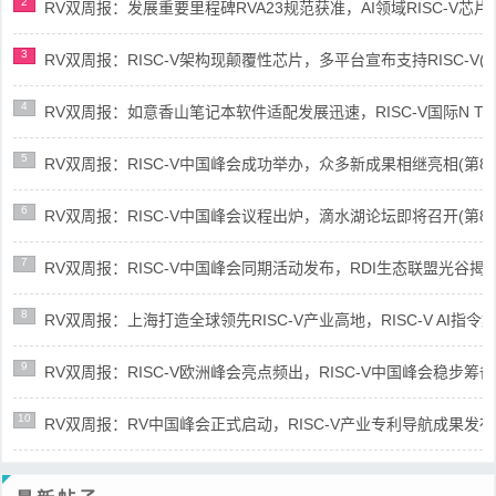
2
RV双周报：发展重要里程碑RVA23规范获准，AI领域RISC-V芯片市场
3
RV双周报：RISC-V架构现颠覆性芯片，多平台宣布支持RISC-V(第89
4
RV双周报：如意香山笔记本软件适配发展迅速，RISC-V国际N Trace
5
RV双周报：RISC-V中国峰会成功举办，众多新成果相继亮相(第87期-
6
RV双周报：RISC-V中国峰会议程出炉，滴水湖论坛即将召开(第86期-
7
RV双周报：RISC-V中国峰会同期活动发布，RDI生态联盟光谷揭牌(第8
8
RV双周报：上海打造全球领先RISC-V产业高地，RISC-V AI指令集架
9
RV双周报：RISC-V欧洲峰会亮点频出，RISC-V中国峰会稳步筹备(第8
10
RV双周报：RV中国峰会正式启动，RISC-V产业专利导航成果发布(第8