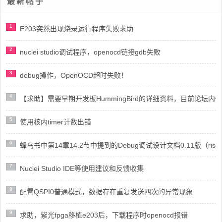
最新帖子
1
E203突然出现烧录运行程序失败求助
2
nuclei studio调试程序，openocd链接gdb失败
3
debug操作，OpenOCD超时失败！
4
【求助】需要早期开发板HummingBird的详细资料，目前论坛
5
使用核内timer计数出错
6
蜂鸟书中第14章14.2节中提到的Debug调试设计文档0.11版（risc
7
Nuclei Studio IDE等使用建议和反馈收集
8
配置QSPI0普通模式，数据存在重复发送四次的异常现象
9
求助，紫光fpga移植e203后，下载程序时openocd报错