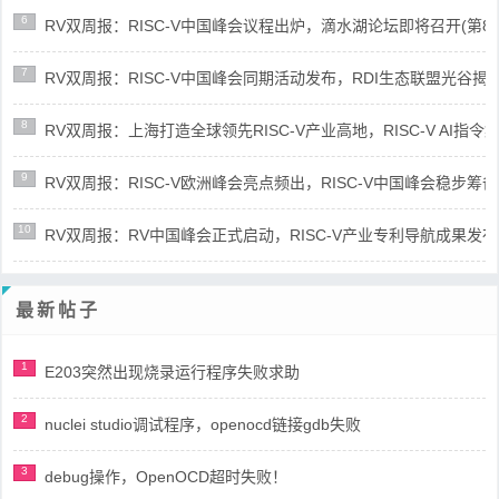
6
RV双周报：RISC-V中国峰会议程出炉，滴水湖论坛即将召开(第86期-
7
RV双周报：RISC-V中国峰会同期活动发布，RDI生态联盟光谷揭牌(第8
8
RV双周报：上海打造全球领先RISC-V产业高地，RISC-V AI指令集架
9
RV双周报：RISC-V欧洲峰会亮点频出，RISC-V中国峰会稳步筹备(第8
10
RV双周报：RV中国峰会正式启动，RISC-V产业专利导航成果发布(第8
最新帖子
1
E203突然出现烧录运行程序失败求助
2
nuclei studio调试程序，openocd链接gdb失败
3
debug操作，OpenOCD超时失败！