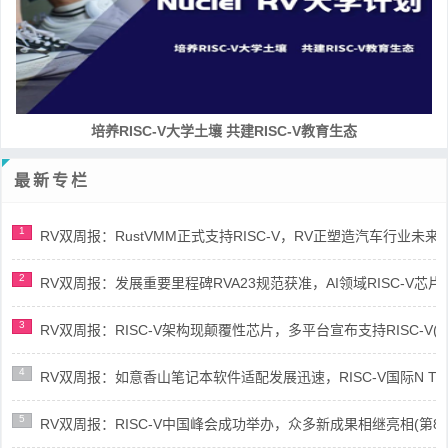
RISC-V处理器设计系列课程
最新专栏
1
RV双周报：RustVMM正式支持RISC-V，RV正塑造汽车行业未来(第91
2
RV双周报：发展重要里程碑RVA23规范获准，AI领域RISC-V芯片市场
3
RV双周报：RISC-V架构现颠覆性芯片，多平台宣布支持RISC-V(第89
4
RV双周报：如意香山笔记本软件适配发展迅速，RISC-V国际N Trace
5
RV双周报：RISC-V中国峰会成功举办，众多新成果相继亮相(第87期-