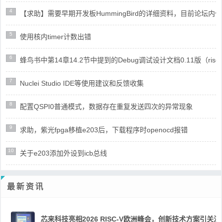
4
【求助】需要早期开发板HummingBird的详细资料，目前论坛
5
使用核内timer计数出错
6
蜂鸟书中第14章14.2节中提到的Debug调试设计文档0.11版（risc
7
Nuclei Studio IDE等使用建议和反馈收集
8
配置QSPI0普通模式，数据存在重复发送四次的异常现象
9
求助，紫光fpga移植e203后，下载程序时openocd报错
10
关于e203添加外设到icb总线
最新资讯
芯来科技亮相2026 RISC-V欧洲峰会，创新技术方案引关注