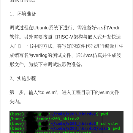
、环境准备
1
调试过程在
系统下进行，需准备好
和
Ubuntu
vcs
Verdi
软件。另外需要按照《
架构与嵌入式开发快速
RISC-V
入门》一书中的方法，将写好的软件代码进行编译并生
成缩写名为
的测试文件，通过
仿真并生成波
verilog
vcs
形文件，为接下来调试波形做准备。
、实施步骤
2
第一步，输入
，进入工程目录下的
文件
“cd vsim”
vsim
夹内。