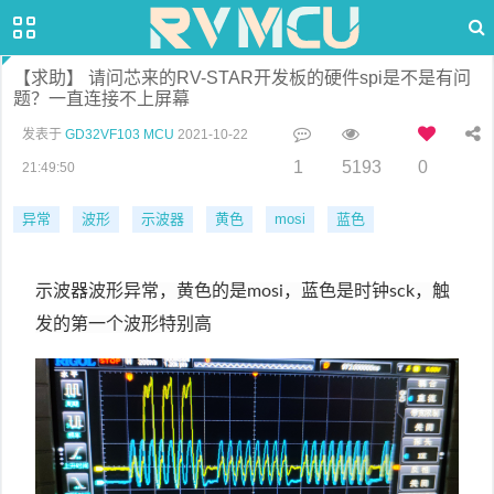
【求助】 请问芯来的RV-STAR开发板的硬件spi是不是有问
题？一直连接不上屏幕
发表于
GD32VF103 MCU
2021-10-22
1
5193
0
21:49:50
异常
波形
示波器
黄色
mosi
蓝色
示波器波形异常，黄色的是mosi，蓝色是时钟sck，触
发的第一个波形特别高