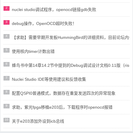
2
nuclei studio调试程序，openocd链接gdb失败
3
debug操作，OpenOCD超时失败！
4
【求助】需要早期开发板HummingBird的详细资料，目前论坛
5
使用核内timer计数出错
6
蜂鸟书中第14章14.2节中提到的Debug调试设计文档0.11版（risc
7
Nuclei Studio IDE等使用建议和反馈收集
8
配置QSPI0普通模式，数据存在重复发送四次的异常现象
9
求助，紫光fpga移植e203后，下载程序时openocd报错
10
关于e203添加外设到icb总线