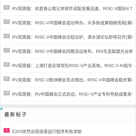
4
RV双周报：如意香山笔记本软件适配发展迅速，RISC-V国际N Trace
5
RV双周报：RISC-V中国峰会成功举办，众多新成果相继亮相(第87期-
6
RV双周报：RISC-V中国峰会议程出炉，滴水湖论坛即将召开(第86期-
7
RV双周报：RISC-V中国峰会同期活动发布，RDI生态联盟光谷揭牌(第8
8
RV双周报：上海打造全球领先RISC-V产业高地，RISC-V AI指令集架
9
RV双周报：RISC-V欧洲峰会亮点频出，RISC-V中国峰会稳步筹备(第8
10
RV双周报：RV中国峰会正式启动，RISC-V产业专利导航成果发布(第8
最新帖子
1
E203突然出现烧录运行程序失败求助