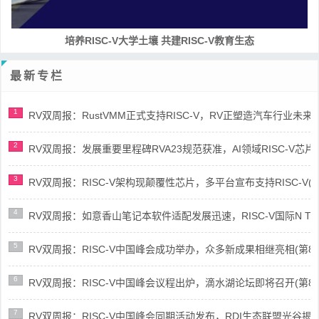
培养RISC-V大学土壤 共建RISC-V教育生态
最新专栏
1
RV双周报：RustVMM正式支持RISC-V，RV正塑造汽车行业未来(第91
2
RV双周报：发展重要里程碑RVA23规范获准，AI领域RISC-V芯片市场
3
RV双周报：RISC-V架构现颠覆性芯片，多平台宣布支持RISC-V(第89
4
RV双周报：如意香山笔记本软件适配发展迅速，RISC-V国际N Trace
5
RV双周报：RISC-V中国峰会成功举办，众多新成果相继亮相(第87期-
6
RV双周报：RISC-V中国峰会议程出炉，滴水湖论坛即将召开(第86期-
7
RV双周报：RISC-V中国峰会同期活动发布，RDI生态联盟光谷揭牌(第8