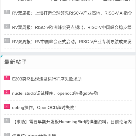
8
RV双周报：上海打造全球领先RISC-V产业高地，RISC-V AI指令集架
9
RV双周报：RISC-V欧洲峰会亮点频出，RISC-V中国峰会稳步筹备(第8
10
RV双周报：RV中国峰会正式启动，RISC-V产业专利导航成果发布(第8
最新帖子
1
E203突然出现烧录运行程序失败求助
2
nuclei studio调试程序，openocd链接gdb失败
3
debug操作，OpenOCD超时失败！
4
【求助】需要早期开发板HummingBird的详细资料，目前论坛
5
使用核内timer计数出错