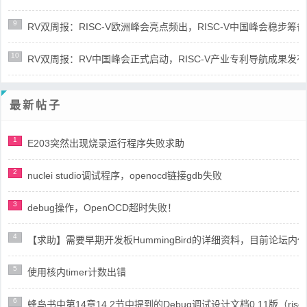
9
RV双周报：RISC-V欧洲峰会亮点频出，RISC-V中国峰会稳步筹备(第8
10
RV双周报：RV中国峰会正式启动，RISC-V产业专利导航成果发布(第8
最新帖子
1
E203突然出现烧录运行程序失败求助
2
nuclei studio调试程序，openocd链接gdb失败
3
debug操作，OpenOCD超时失败！
4
【求助】需要早期开发板HummingBird的详细资料，目前论坛
5
使用核内timer计数出错
6
蜂鸟书中第14章14.2节中提到的Debug调试设计文档0.11版（risc