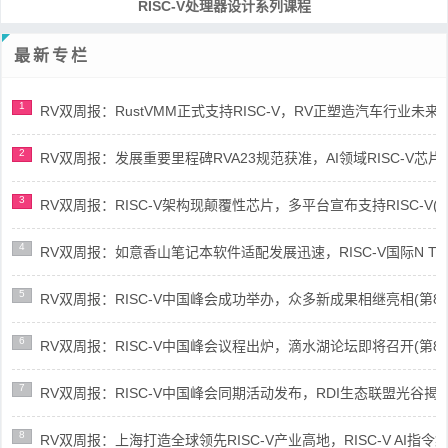
RISC-V处理器设计系列课程
最新专栏
1
RV双周报：RustVMM正式支持RISC-V，RV正塑造汽车行业未来(第91
2
RV双周报：发展重要里程碑RVA23规范获准，AI领域RISC-V芯片市场
3
RV双周报：RISC-V架构现颠覆性芯片，多平台宣布支持RISC-V(第89
4
RV双周报：如意香山笔记本软件适配发展迅速，RISC-V国际N Trace
5
RV双周报：RISC-V中国峰会成功举办，众多新成果相继亮相(第87期-
6
RV双周报：RISC-V中国峰会议程出炉，滴水湖论坛即将召开(第86期-
7
RV双周报：RISC-V中国峰会同期活动发布，RDI生态联盟光谷揭牌(第8
8
RV双周报：上海打造全球领先RISC-V产业高地，RISC-V AI指令集架