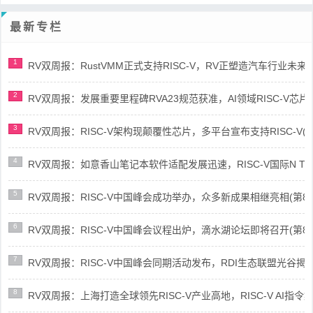
最新专栏
1
RV双周报：RustVMM正式支持RISC-V，RV正塑造汽车行业未来(第91
2
RV双周报：发展重要里程碑RVA23规范获准，AI领域RISC-V芯片市场
3
RV双周报：RISC-V架构现颠覆性芯片，多平台宣布支持RISC-V(第89
4
RV双周报：如意香山笔记本软件适配发展迅速，RISC-V国际N Trace
5
RV双周报：RISC-V中国峰会成功举办，众多新成果相继亮相(第87期-
6
RV双周报：RISC-V中国峰会议程出炉，滴水湖论坛即将召开(第86期-
7
RV双周报：RISC-V中国峰会同期活动发布，RDI生态联盟光谷揭牌(第8
8
RV双周报：上海打造全球领先RISC-V产业高地，RISC-V AI指令集架