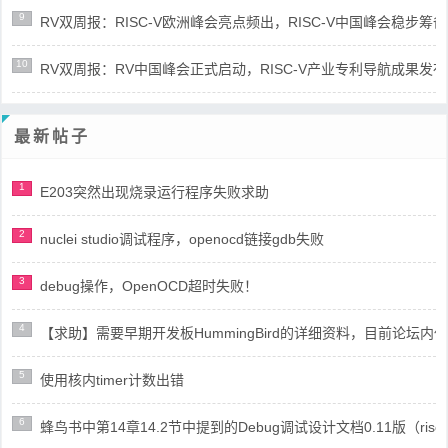
9
RV双周报：RISC-V欧洲峰会亮点频出，RISC-V中国峰会稳步筹备(第8
10
RV双周报：RV中国峰会正式启动，RISC-V产业专利导航成果发布(第8
最新帖子
1
E203突然出现烧录运行程序失败求助
2
nuclei studio调试程序，openocd链接gdb失败
3
debug操作，OpenOCD超时失败！
4
【求助】需要早期开发板HummingBird的详细资料，目前论坛
5
使用核内timer计数出错
6
蜂鸟书中第14章14.2节中提到的Debug调试设计文档0.11版（risc