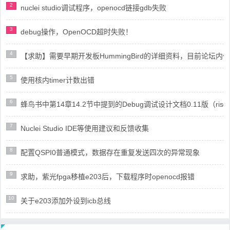
2
nuclei studio调试程序，openocd链接gdb失败
3
debug操作，OpenOCD超时失败！
4
【求助】需要早期开发板HummingBird的详细资料，目前论坛
5
使用核内timer计数出错
6
蜂鸟书中第14章14.2节中提到的Debug调试设计文档0.11版（risc
7
Nuclei Studio IDE等使用建议和反馈收集
8
配置QSPI0普通模式，数据存在重复发送四次的异常现象
9
求助，紫光fpga移植e203后，下载程序时openocd报错
10
关于e203添加外设到icb总线