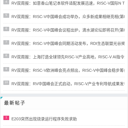
4
RV双周报：如意香山笔记本软件适配发展迅速，RISC-V国际N Trace
5
RV双周报：RISC-V中国峰会成功举办，众多新成果相继亮相(第87期-
6
RV双周报：RISC-V中国峰会议程出炉，滴水湖论坛即将召开(第86期-
7
RV双周报：RISC-V中国峰会同期活动发布，RDI生态联盟光谷揭牌(第8
8
RV双周报：上海打造全球领先RISC-V产业高地，RISC-V AI指令集架
9
RV双周报：RISC-V欧洲峰会亮点频出，RISC-V中国峰会稳步筹备(第8
10
RV双周报：RV中国峰会正式启动，RISC-V产业专利导航成果发布(第8
最新帖子
1
E203突然出现烧录运行程序失败求助