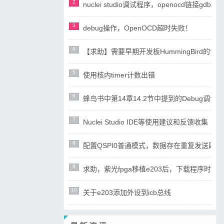
2
nuclei studio调试程序，openocd链接gdb失
3
debug操作，OpenOCD超时失败！
4
【求助】需要早期开发板HummingBird
5
使用核内timer计数出错
6
蜂鸟书中第14章14.2节中提到的Debug调试设计
7
Nuclei Studio IDE等使用建议和反馈收集
8
配置QSPI0普通模式，数据存在重复发送四
9
求助，紫光fpga移植e203后，下载程序时ope
10
关于e203添加外设到icb总线