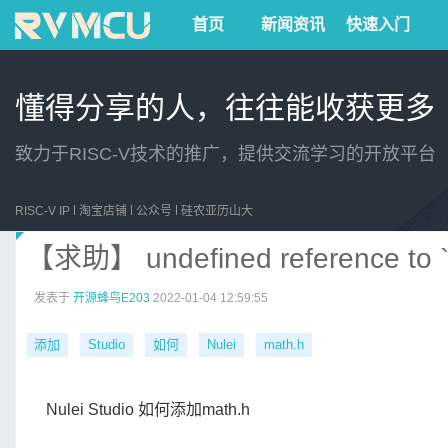
首页
新闻资讯
快速入门
懂得分享的人，往往能收获更多
致力于RISC-V技术的推广，提供交流学习的开放平台
RISC-V IP
淘宝店铺
公众号
硅农亚历山大
【求助】 undefined reference to `s
发表于
开源蜂鸟E203
2022-01-04 12:59:55
添加
Studio
如何
Nulei
math.h
Nulei Studio 如何添加math.h