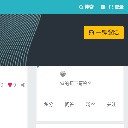
搜索
登录
一键登陆
懒的都不写签名
00
0
积分
问答
粉丝
关注