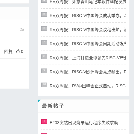
RV双周报：如意香山笔记本软件适配发展迅速，RIS
5
RV双周报：RISC-V中国峰会成功举办，众多新成
6
RV双周报：RISC-V中国峰会议程出炉，滴水湖论
1#
7
RV双周报：RISC-V中国峰会同期活动发布，RD
回复
0
8
RV双周报：上海打造全球领先RISC-V产业高地，R
9
RV双周报：RISC-V欧洲峰会亮点频出，RISC-
10
RV双周报：RV中国峰会正式启动，RISC-V产业
最新帖子
1
E203突然出现烧录运行程序失败求助