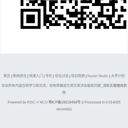
首页
|
新闻资讯
|
快速入门
|
专栏
|
论坛讨论
|
培训视频
|
Nuclei Studio
|
大学计划
本站所有内容仅供学习和交流，如有转载或引用文章涉及版权问题_请联系
管理员
删
除
Powered by
RISC-V MCU
鄂ICP备18019458号-2
Processed in 0.014005
second(s)