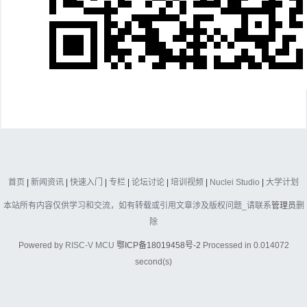
首页
|
新闻资讯
|
快速入门
|
专栏
|
论坛讨论
|
培训视频
|
Nuclei Studio
|
大学计划
本站所有内容仅供学习和交流，如有转载或引用文章涉及版权问题_请联系
管理员
删
除
Powered by
RISC-V MCU
鄂ICP备18019458号-2
Processed in 0.014072
second(s)