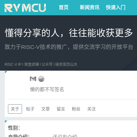
首页
新闻资讯
快速入门
懂得分享的人，往往能收获更多
致力于RISC-V技术的推广，提供交流学习的开放平台
RISC-V IP
淘宝店铺
公众号
硅农亚历山大
懒的都不写签名
关于
帖子
文章
留言
粉丝
关注
性别：