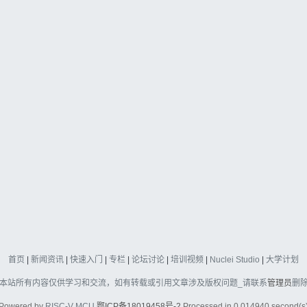
首页
|
新闻资讯
|
快速入门
|
专栏
|
论坛讨论
|
培训视频
|
Nuclei Studio
|
大学计划
本站所有内容仅供学习和交流，如有转载或引用文章涉及版权问题_请联系
管理员
删
Powered by
RISC-V MCU
鄂ICP备18019458号-2
Processed in 0.014940 second(s