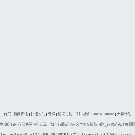
首页
|
新闻资讯
|
快速入门
|
专栏
|
论坛讨论
|
培训视频
|
Nuclei Studio
|
大学计划
本站所有内容仅供学习和交流，如有转载或引用文章涉及版权问题_请联系
管理员
删
Powered by
RISC-V MCU
鄂ICP备18019458号-2
Processed in 0.015455 second(s