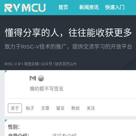
首页
新闻资讯
快速入门
懂得分享的人，往往能收获更多
致力于RISC-V技术的推广，提供交流学习的开放平台
RISC-V IP
淘宝店铺
公众号
硅农亚历山大
懒的都不写签名
关于
帖子
文章
留言
粉丝
关注
性别：