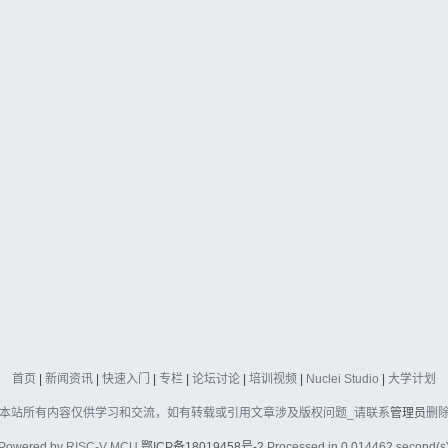
首页
|
新闻资讯
|
快速入门
|
专栏
|
论坛讨论
|
培训视频
|
Nuclei Studio
|
大学计划
本站所有内容仅供学习和交流，如有转载或引用文章涉及版权问题_请联系
管理员
删
Powered by
RISC-V MCU
鄂ICP备18019458号-2
Processed in 0.014462 second(s