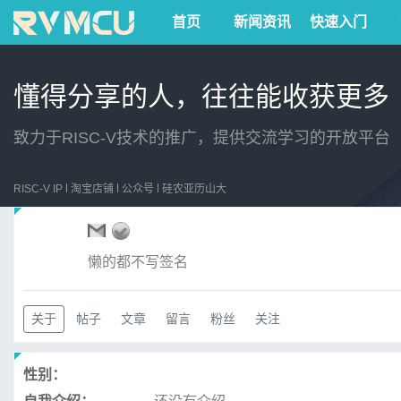
首页
新闻资讯
快速入门
懂得分享的人，往往能收获更多
致力于RISC-V技术的推广，提供交流学习的开放平台
RISC-V IP
淘宝店铺
公众号
硅农亚历山大
懒的都不写签名
关于
帖子
文章
留言
粉丝
关注
性别：