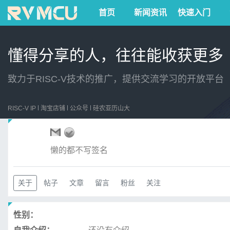
首页
新闻资讯
快速入门
懂得分享的人，往往能收获更多
致力于RISC-V技术的推广，提供交流学习的开放平台
RISC-V IP
淘宝店铺
公众号
硅农亚历山大
懒的都不写签名
关于
帖子
文章
留言
粉丝
关注
性别：