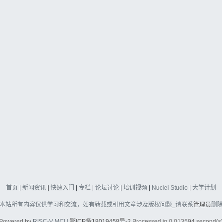
首页
|
新闻资讯
|
快速入门
|
专栏
|
论坛讨论
|
培训视频
|
Nuclei Studio
|
大学计划
本站所有内容仅供学习和交流，如有转载或引用文章涉及版权问题_请联系
管理员
删
Powered by
RISC-V MCU
鄂ICP备18019458号-2
Processed in 0.013594 second(s