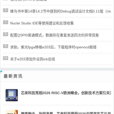
6
蜂鸟书中第14章14.2节中提到的Debug调试设计文档0.11版（risc
7
Nuclei Studio IDE等使用建议和反馈收集
8
配置QSPI0普通模式，数据存在重复发送四次的异常现象
9
求助，紫光fpga移植e203后，下载程序时openocd报错
10
关于e203添加外设到icb总线
最新资讯
芯来科技亮相2026 RISC-V欧洲峰会，创新技术方案引关注
跨界融合，协同发展，芯来科技荣获2026中国汽车芯片产