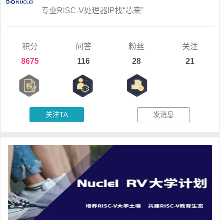
专业RISC-V处理器IP找“芯来”
积分
问答
粉丝
关注
8675
116
28
21
关注TA
发消息