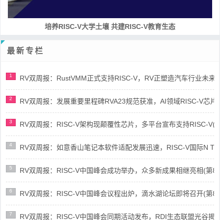
培养RISC-V大学土壤 共建RISC-V教育生态
最新专栏
1
RV双周报：RustVMM正式支持RISC-V，RV正塑造汽车行业未来(第91
2
RV双周报：发展重要里程碑RVA23规范获准，AI领域RISC-V芯片市场
3
RV双周报：RISC-V架构现颠覆性芯片，多平台宣布支持RISC-V(第89
4
RV双周报：如意香山笔记本软件适配发展迅速，RISC-V国际N Trace
5
RV双周报：RISC-V中国峰会成功举办，众多新成果相继亮相(第87期-
6
RV双周报：RISC-V中国峰会议程出炉，滴水湖论坛即将召开(第86期-
7
RV双周报：RISC-V中国峰会同期活动发布，RDI生态联盟光谷揭牌(第8