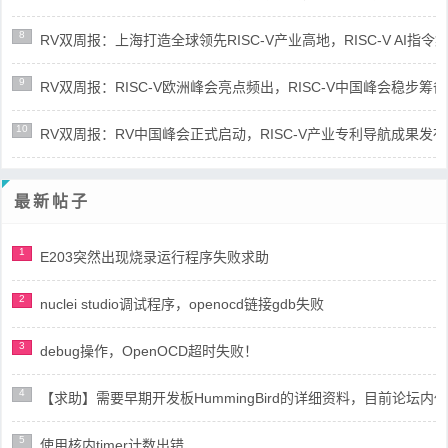
8
RV双周报：上海打造全球领先RISC-V产业高地，RISC-V AI指令集架
9
RV双周报：RISC-V欧洲峰会亮点频出，RISC-V中国峰会稳步筹备(第8
10
RV双周报：RV中国峰会正式启动，RISC-V产业专利导航成果发布(第8
最新帖子
1
E203突然出现烧录运行程序失败求助
2
nuclei studio调试程序，openocd链接gdb失败
3
debug操作，OpenOCD超时失败！
4
【求助】需要早期开发板HummingBird的详细资料，目前论坛
5
使用核内timer计数出错