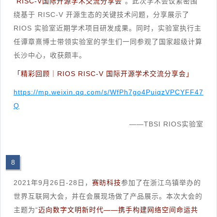
“RISC-V国际开源学术交流分享会”
。此次学术会议紧密围
绕基于 RISC-V 开源生态的关键技术问题，分享展示了
RIOS 实验室近期学术项目研发成果。同时，实验室执行主
任谭章熹博士带领实验室的学生们一同参观了国家超级计算
长沙中心，收获颇丰。
「精彩回顾｜RIOS RISC-V 国际开源学术交流分享会」
https://mp.weixin.qq.com/s/WfPh7go4PuiqzVPCYFF47
Q
——TBSI RIOS实验室
8
2021年9月26日-28日，
赛昉科技
参加了在浙江乌镇举办的
世界互联网大会，并在会展现场做了产品展示。本次大会的
主题为“
迈向数字文明新时代——携手构建网络空间命运共