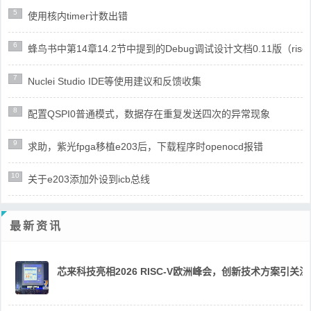
5
使用核内timer计数出错
6
蜂鸟书中第14章14.2节中提到的Debug调试设计文档0.11版（risc
7
Nuclei Studio IDE等使用建议和反馈收集
8
配置QSPI0普通模式，数据存在重复发送四次的异常现象
9
求助，紫光fpga移植e203后，下载程序时openocd报错
10
关于e203添加外设到icb总线
最新资讯
芯来科技亮相2026 RISC-V欧洲峰会，创新技术方案引关注