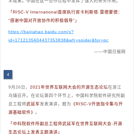
术成果。中国在这一合作过程中发挥了强大的带头作用。
「RISC-V International首席执行官卡利斯塔·雷德蒙德：
“感谢中国对开放协作的积极倡导”」
https://baijiahao.baidu.com/s?
id=1712135604437353838&wfr=spider&for=pc
——中国日报网
4
9月26日，
2021年世界互联网大会的开源生态论坛
在浙江
乌镇召开。在论坛第四个环节上，中国科学院软件研究所副
总工程师
武延军
发表演讲，题为
《RISC-V开放指令集与开
源基础软件》
。
「中科院软件所副总工程师武延军在世界互联网大会-开源
生态论坛上发表主题演讲」