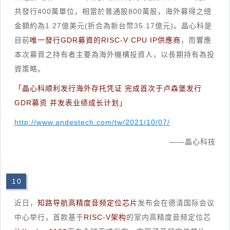
共發行400萬單位，相當於普通股800萬股，海外募得之總
金額約為1.27億美元(折合為新台幣35.17億元)。晶心科是
目前
唯一發行GDR募資的RISC-V CPU IP供應商
，而響應
本次募資之持有者主要為海外機構投資人，以長期持有為投
資策略。
「晶心科顺利发行海外存托凭证 完成首次于卢森堡发行
GDR募资 并发表业绩成长计划」
http://www.andestech.com/tw/2021/10/07/
——晶心科技
10
近日，
知路导航高精度音频定位芯片
发布会在德清国际会议
中心举行，首款基于
RISC-V架构
的室内高精度音频定位芯