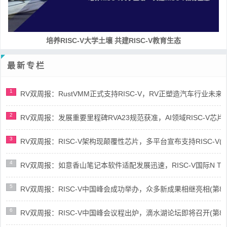
培养RISC-V大学土壤 共建RISC-V教育生态
最新专栏
1
RV双周报：RustVMM正式支持RISC-V，RV正塑造汽车行业未来(第91
2
RV双周报：发展重要里程碑RVA23规范获准，AI领域RISC-V芯片市场
3
RV双周报：RISC-V架构现颠覆性芯片，多平台宣布支持RISC-V(第89
4
RV双周报：如意香山笔记本软件适配发展迅速，RISC-V国际N Trace
5
RV双周报：RISC-V中国峰会成功举办，众多新成果相继亮相(第87期-
6
RV双周报：RISC-V中国峰会议程出炉，滴水湖论坛即将召开(第86期-