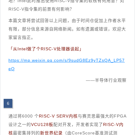
地？Intel此时推出使用RISC-V指令集的软核有何用意？对
RISC-V指令集的前景有何影响？
本篇文章将尝试回答以上问题，由于时间仓促加上作者水平
有限，部分信息来源自网络新闻。如有遗漏或错误，欢迎大
家留言指正。
「从Intel做了个RISC-V处理器谈起」
https://mp.weixin.qq.com/s/9sudG8Ez9yTZsQA_LP57
eQ
——半导体行业观察
6
通过将6000 个
RISC-V SERV内核
与赛灵思最强大的FPGA
设计之一的
VCU128板
配对开发，开发者实现了
RISC-V内
核
最密集排列的
新世界纪录
（由CoreScore基准测试测