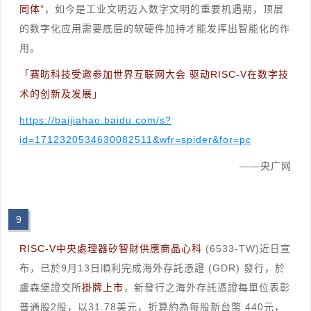
同体”
，如今是工业文明迈入数字文明的重要机遇期，顶层
的数字化应用需要底层的软硬件加持才能发挥出智能化的作
用。
「赛昉科技受邀参加世界互联网大会 驱动RISC-V在数字技
术的创新及发展」
https://baijiahao.baidu.com/s?
id=1712320534630082511&wfr=spider&for=pc
——央广网
9
RISC-V中央處理器矽智財供應商晶心科
(6533-TW)近日宣
布，已於9月13日順利完成海外存託憑證 (GDR) 發行，於
盧森堡證交所
掛牌上市
，新發行之海外存託憑證每單位表彰
普通股2股，以31.78美元，折算約為每股新台幣 440元，