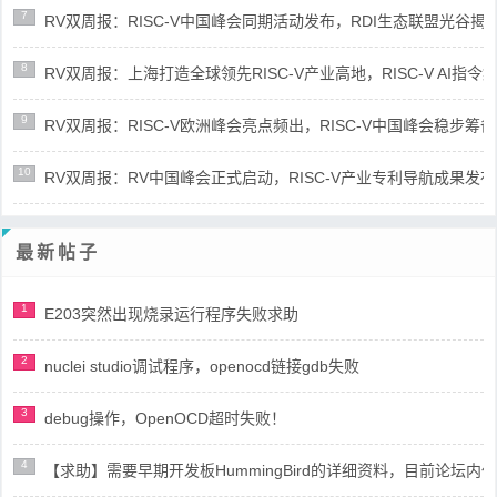
7
RV双周报：RISC-V中国峰会同期活动发布，RDI生态联盟光谷揭牌(第8
8
RV双周报：上海打造全球领先RISC-V产业高地，RISC-V AI指令集架
9
RV双周报：RISC-V欧洲峰会亮点频出，RISC-V中国峰会稳步筹备(第8
10
RV双周报：RV中国峰会正式启动，RISC-V产业专利导航成果发布(第8
最新帖子
1
E203突然出现烧录运行程序失败求助
2
nuclei studio调试程序，openocd链接gdb失败
3
debug操作，OpenOCD超时失败！
4
【求助】需要早期开发板HummingBird的详细资料，目前论坛