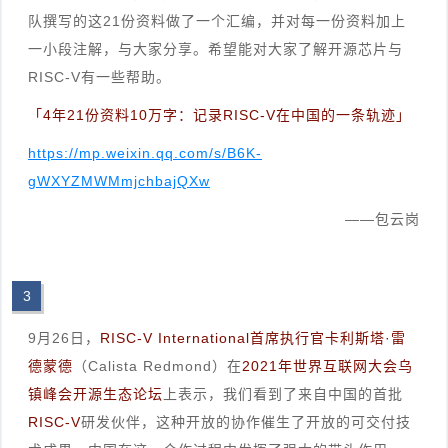
队撰写的这21份资料做了一个汇编，并对每一份资料加上
一小段注解，与大家分享。希望能对大家了解开源芯片与
RISC-V有一些帮助。
「4年21份资料10万字：记录RISC-V在中国的一条轨迹」
https://mp.weixin.qq.com/s/B6K-
gWXYZMWMmjchbajQXw
——包云岗
3
9月26日，
RISC-V International首席执行官卡利斯塔·雷
德蒙德
（Calista Redmond）在
2021年世界互联网大会乌
镇峰会开源生态论坛
上表示，我们看到了来自中国的首批
RISC-V
研发伙伴，这种开放的协作催生了开放的可交付技