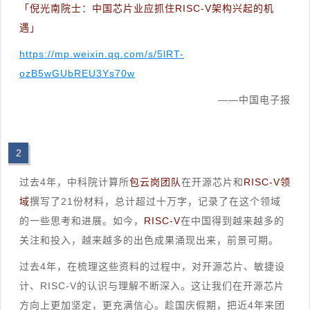
「倪光南院士：中国芯片业应抓住RISC-V架构兴起的机
遇」
https://mp.weixin.qq.com/s/5lRT-
ozB5wGUbREU3Ys70w
——中国电子报
2
过去4年，中科院计算所
包云岗团队
在开源芯片和
RISC-V领
域
撰写了21份材料，总计超过十万字，记录了在这个领域
的一些思考和进展。如今，
RISC-V
在中国得到越来越多的
关注和投入，越来越多的出色成果涌现出来，前景可期。
过去4年，在梳理这些资料的过程中，对开源芯片、敏捷设
计、RISC-V的认识与理解不断深入。这让我们在开源芯片
方向上更加坚定，更充满信心。趁国庆假期，把近4年来团