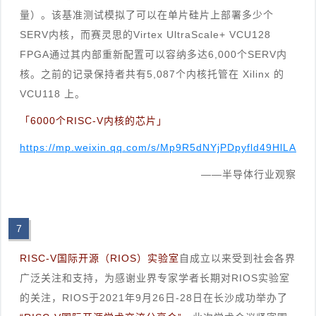
量）。该基准测试模拟了可以在单片硅片上部署多少个
SERV内核，而赛灵思的Virtex UltraScale+ VCU128
FPGA通过其内部重新配置可以容纳多达6,000个SERV内
核。之前的记录保持者共有5,087个内核托管在 Xilinx 的
VCU118 上。
「6000个RISC-V内核的芯片」
https://mp.weixin.qq.com/s/Mp9R5dNYjPDpyfld49HlLA
——半导体行业观察
7
RISC-V国际开源（RIOS）实验室
自成立以来受到社会各界
广泛关注和支持，为感谢业界专家学者长期对RIOS实验室
的关注，RIOS于2021年9月26日-28日在长沙成功举办了