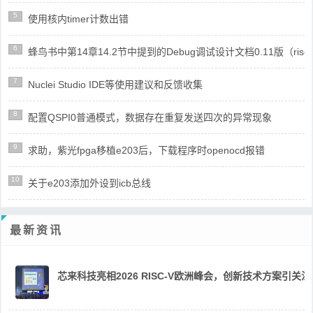
5
使用核内timer计数出错
6
蜂鸟书中第14章14.2节中提到的Debug调试设计文档0.11版（risc
7
Nuclei Studio IDE等使用建议和反馈收集
8
配置QSPI0普通模式，数据存在重复发送四次的异常现象
9
求助，紫光fpga移植e203后，下载程序时openocd报错
10
关于e203添加外设到icb总线
最新资讯
芯来科技亮相2026 RISC-V欧洲峰会，创新技术方案引关注