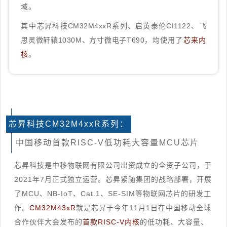
域。
其中
芯昇科技CM32M4xxR系列、启英泰伦CI1122、飞
思灵微轩辕1030M、方寸微电子T690
，均使用了
芯来内
核
。
芯昇科技CM32M4xxR系列：
中国移动首款RISC-V低功耗大容量MCU芯片
芯昇科技是中移物联网有限公司出资成立的全资子公司，于
2021年7月正式独立运营。芯昇紧随集团的战略部署，开展
了MCU、NB-IoT、Cat.1、SE-SIM等物联网芯片的研发工
作。
CM32M43xR
就是芯昇于今年11月1日在中国移动全球
合作伙伴大会发布的
首款RISC-V内核
的低功耗、大容量、