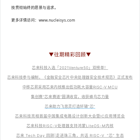
技贯彻始终的愿景与追求。
更多详情访问：
www.nucleisys.com
▼往期精彩回顾
▼
芯来科技入选「2021Venture50」双榜单！
芯来科技参与编制，《金融安全芯片中央处理器安全技术规范》正式发布
中移芯昇采用芯来内核推出低功耗大容量RISC-V MCU
集创赛“芯来赛道”圆满收官，收获蜂鸟芯力量
芯来助力飞思灵打造轩辕“芯”
芯来科技亮相首届中国集成电路设计创新大会暨IC应用博览会
芯来科技RISC-V处理器支持鸿蒙LiteOS-M内核
芯来 Tech Day 回顾|走进珠三角，共话 RISC-V “芯” 生态