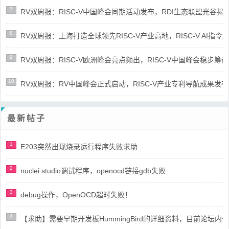
7
RV双周报：RISC-V中国峰会同期活动发布，RDI生态联盟光谷揭牌(第8
8
RV双周报：上海打造全球领先RISC-V产业高地，RISC-V AI指令集架
9
RV双周报：RISC-V欧洲峰会亮点频出，RISC-V中国峰会稳步筹备(第8
10
RV双周报：RV中国峰会正式启动，RISC-V产业专利导航成果发布(第8
最新帖子
1
E203突然出现烧录运行程序失败求助
2
nuclei studio调试程序，openocd链接gdb失败
3
debug操作，OpenOCD超时失败！
4
【求助】需要早期开发板HummingBird的详细资料，目前论坛