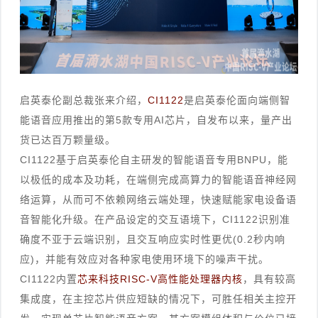
启英泰伦副总裁张来介绍，
CI1122
是启英泰伦面向端侧智
能语音应用推出的第5款专用AI芯片，自发布以来，量产出
货已达百万颗量级。
CI1122基于启英泰伦自主研发的智能语音专用BNPU，能
以极低的成本及功耗，在端侧完成高算力的智能语音神经网
络运算，从而可不依赖网络云端处理，快速赋能家电设备语
音智能化升级。在产品设定的交互语境下，CI1122识别准
确度不亚于云端识别，且交互响应实时性更优(0.2秒内响
应)，并能有效应对各种家电使用环境下的噪声干扰。
CI1122内置
芯来科技RISC-V高性能处理器内核
，具有较高
集成度，在主控芯片供应短缺的情况下，可胜任相关主控开