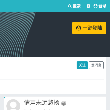
搜索
登录
一键登陆
关注
发消息
情声未远悠扬