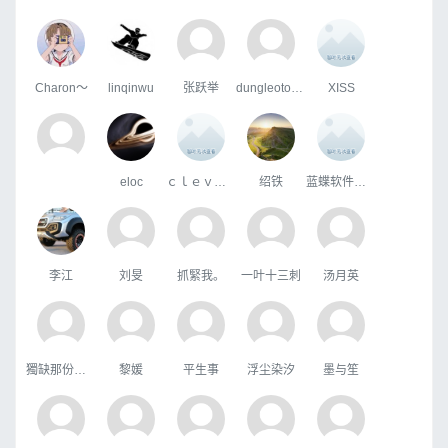
Charon～
linqinwu
张跃举
dungleotokyo.co.jp
XISS
eloc
ｃｌｅｖｅｒ
绍铁
蓝蝶软件曹帅
李江
刘旻
抓緊我。
一叶十三刺
汤月英
獨缺那份溫暖
黎媛
平生事
浮尘染汐
墨与笙