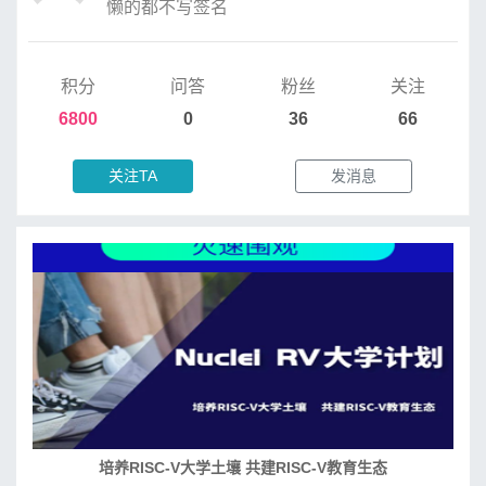
懒的都不写签名
积分
问答
粉丝
关注
6800
0
36
66
关注TA
发消息
培养RISC-V大学土壤 共建RISC-V教育生态