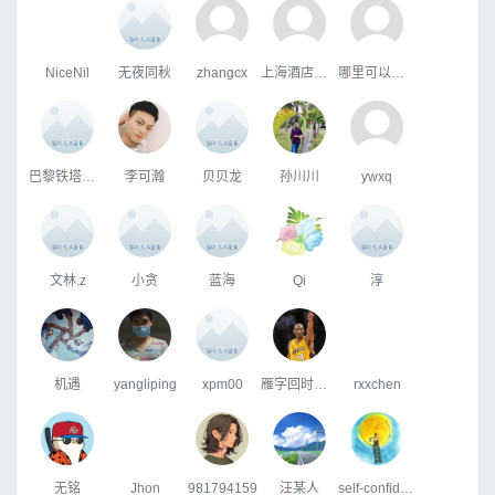
NiceNil
无夜同秋
zhangcx
上海酒店住宿发票
哪里可以开具滴滴发票
巴黎铁塔下的仰望
李可瀚
贝贝龙
孙川川
ywxq
文林.z
小贪
蓝海
Qi
淳
机遇
yangliping
xpm00
雁字回时月满西楼
rxxchen
无铭
Jhon
981794159
汪某人
self-confidence