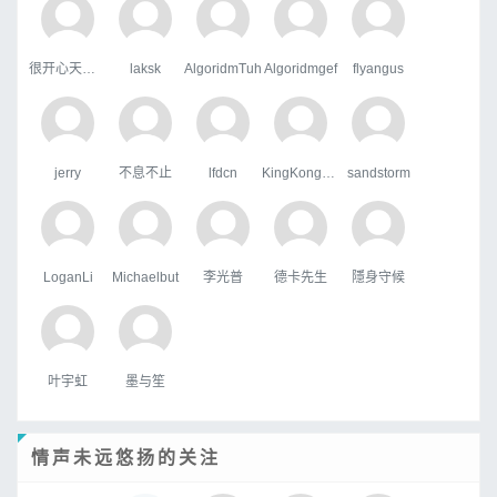
很开心天行者
laksk
AlgoridmTuh
Algoridmgef
flyangus
jerry
不息不止
lfdcn
KingKongHJG
sandstorm
LoganLi
Michaelbut
李光普
德卡先生
隱身守候
叶宇虹
墨与笙
情声未远悠扬的关注