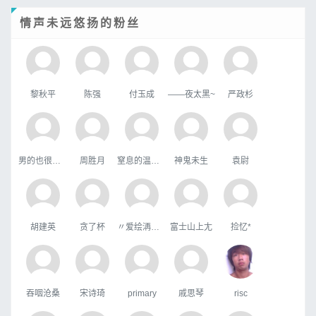
情声未远悠扬的粉丝
黎秋平
陈强
付玉成
——夜太黑~
严政杉
男的也很單純
周胜月
窒息的温柔，
神鬼未生
袁尉
胡建英
贪了杯
〃爱绘洅来な
富士山上尢
捡忆*
吞咽沧桑
宋诗琦
primary
戚思琴
risc