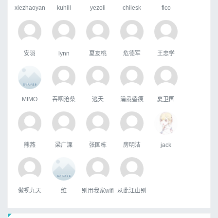
xiezhaoyan
kuhill
yezoli
chilesk
flco
安羽
lynn
夏友桃
危德军
王忠学
MIMO
吞咽沧桑
逃夭
瀹彘鋈痕
夏卫国
熊燕
梁广溧
张国栋
房明洁
jack
傲视九天
维
别用我家wifi
从此江山别