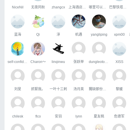
NiceNil
无夜同秋
zhangcx
上海酒店住宿发票
哪里可以开具滴滴发票
巴黎铁塔下的仰望
蓝海
Qi
淳
机遇
yangliping
xpm00
self-confidence
Charon～
linqinwu
张跃举
dungleotokyo.co.jp
XISS
刘旻
抓緊我。
一叶十三刺
汤月英
獨缺那份溫暖
黎媛
chilesk
flco
安羽
lynn
夏友桃
危德军