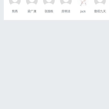
熊燕
梁广溧
张国栋
房明洁
jack
傲视九天