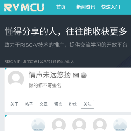
首页
新闻资讯
快速入门
懂得分享的人，往往能收获更多
致力于RISC-V技术的推广，提供交流学习的开放平台
RISC-V IP
淘宝店铺
公众号
硅农亚历山大
情声未远悠扬
懒的都不写签名
关于
帖子
文章
留言
粉丝
关注