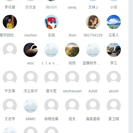
李可瀚
贝贝龙
孙川川
ywxq
文林.z
小贪
雁字回时月满西楼
rxxchen
无铭
Jhon
981794159
汪某人
eloc
ｃｌｅｖｅｒ
绍铁
蓝蝶软件曹帅
李江
平生事
浮尘染汐
墨与笙
xiezhaoyan
kuhill
yezoli
王忠学
MIMO
吞咽沧桑
逃夭
瀹彘鋈痕
夏卫国