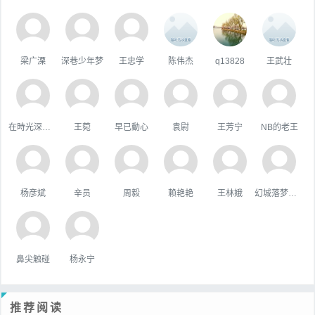
梁广溧
深巷少年梦
王忠学
陈伟杰
q13828
王武壮
在時光深處躲貓貓
王菀
早已動心
袁尉
王芳宁
NB的老王
杨彦斌
辛员
周毅
赖艳艳
王林娥
幻城落梦忆红颜
鼻尖触碰
杨永宁
推荐阅读