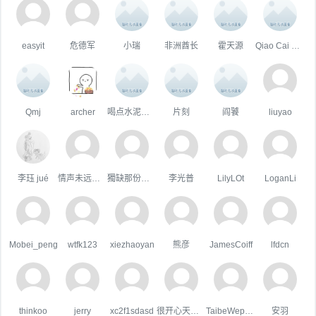
easyit
危德军
小瑞
非洲酋长
霍天源
Qiao Cai 蔡桥
Qmj
archer
喝点水泥变坚强
片刻
阎饕
liuyao
李珏 jué
情声未远悠扬
獨缺那份溫暖
李光普
LilyLOt
LoganLi
Mobei_peng
wtfk123
xiezhaoyan
熊彦
JamesCoiff
lfdcn
thinkoo
jerry
xc2f1sdasd
很开心天行者
TaibeWepusape
安羽