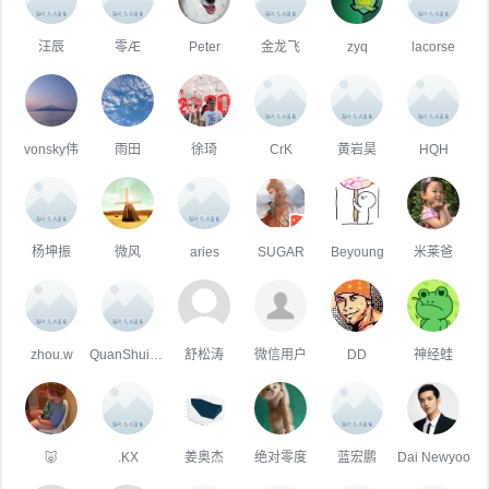
汪辰
零Æ
Peter
金龙飞
zyq
lacorse
vonsky伟
雨田
徐琦
CrK
黄岩昊
HQH
杨坤振
微风
aries
SUGAR
Beyoung
米莱爸
zhou.w
QuanShuigou
舒松涛
微信用户
DD
神经蛙
🐷
.KX
姜奥杰
绝对零度
蓝宏鹏
Dai Newyoo