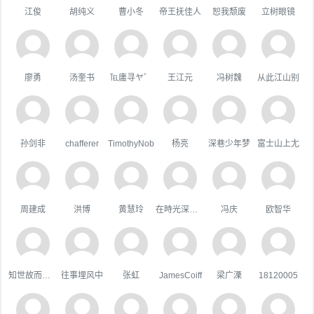
江俊
胡纯义
曹小冬
帝王抚佳人
恕我颓废
立树眼镜
廖勇
汤奎书
℡庸寻ヤ゛
王江元
冯树魏
从此江山别
孙剑非
chafferer
TimothyNob
杨亮
深巷少年梦
富士山上尢
周建成
洪博
黄慧玲
在時光深處躲貓貓
冯庆
欧智华
知世故而不世故
往事埋风中
张虹
JamesCoiff
梁广溧
18120005