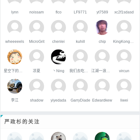
lynn
noissam
flco
LF9771
yt7589
xc2f1sdasd
wheeeeels
MicroGrit
chenlei
kuhill
chip
KingKongHJG
星空下的屋顶
凉夏
丶Ning
我们去吃好吃的吧
江湖一浪荡少侠
vircun
李江
shadow
yiyedada
GarryDiade
Edwardkew
liwei
严政杉的关注