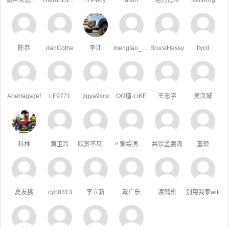
陈恭
danCothe
李江
mengtao_1998163.com
BruceHessy
ttycd
Aberlagsgef
LF9771
zgya9xcv
OO種·LiKE
王忠学
吴汉城
科林
黄卫玲
欣赏不尽的美
〃爱绘洅来な
共饮孟婆汤
董琼
夏友桃
cyb0313
李立新
戴广乐
渡鹤影
别用我家wifi