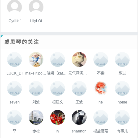
Cyrilfef
LilyLOt
戚思琴的关注
LUCK_DI
make it possible
晓妍【kathy】
元气满满的刘美
不染
想过
seven
刘波
桓建文
王波
he
home
菲
赤松
ly
shannon
椒盐蘑菇
有事儿