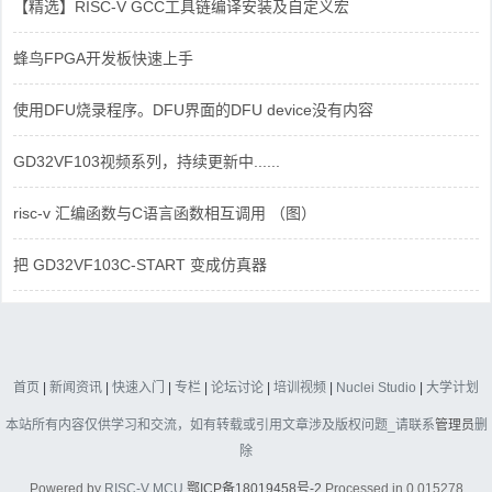
【精选】RISC-V GCC工具链编译安装及自定义宏
蜂鸟FPGA开发板快速上手
使用DFU烧录程序。DFU界面的DFU device没有内容
GD32VF103视频系列，持续更新中......
risc-v 汇编函数与C语言函数相互调用 （图）
把 GD32VF103C-START 变成仿真器
首页
|
新闻资讯
|
快速入门
|
专栏
|
论坛讨论
|
培训视频
|
Nuclei Studio
|
大学计划
本站所有内容仅供学习和交流，如有转载或引用文章涉及版权问题_请联系
管理员
删
除
Powered by
RISC-V MCU
鄂ICP备18019458号-2
Processed in 0.015278