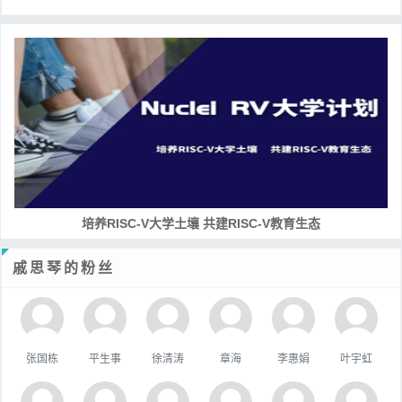
培养RISC-V大学土壤 共建RISC-V教育生态
戚思琴的粉丝
张国栋
平生事
徐清涛
章海
李惠娟
叶宇虹