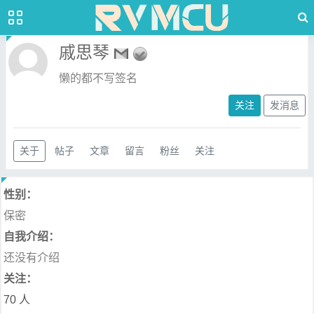
戚思琴
懒的都不写签名
关注
发消息
关于
帖子
文章
留言
粉丝
关注
性别：
保密
自我介绍：
还没有介绍
关注：
70 人