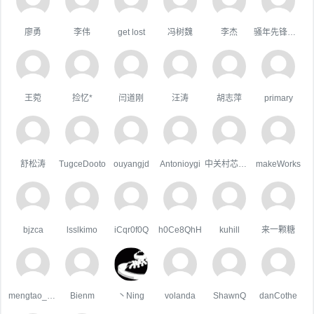
廖勇
李伟
get lost
冯树魏
李杰
骚年先锋队队长
王菀
捡忆*
闫道刚
汪涛
胡志萍
primary
舒松涛
TugceDooto
ouyangjd
Antonioygi
中关村芯学院
makeWorks
bjzca
lsslkimo
iCqr0f0Q
h0Ce8QhH
kuhill
来一颗糖
mengtao_1998163.com
Bienm
丶Ning
volanda
ShawnQ
danCothe