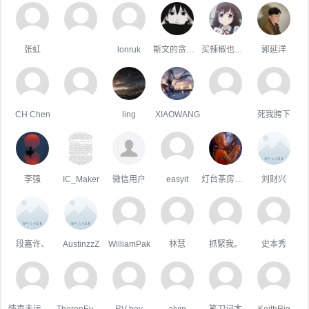
张虹
lonruk
斯文的贪吃鱼
买辣椒也要卷
郭延洋
CH Chen
ling
XIAOWANG
死我胯下
李强
IC_Maker
微信用户
easyit
灯台茶房的阿堂
刘财兴
段嘉许、
AustinzzZ
WilliamPak
林慧
抓緊我。
史本秀
情声未远悠扬
TheronEvock
RV-boy
alvin
笔刀记木
KeithRig