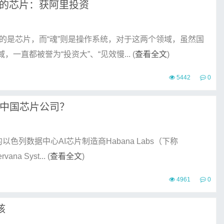
的芯片：获阿里投资
指的是芯片，而“魂”则是操作系统，对于这两个领域，虽然国
直都被誉为“投资大”、“见效慢... (
查看全文
)
5442
0
是中国芯片公司？
列数据中心AI芯片制造商Habana Labs（下称
 Syst... (
查看全文
)
4961
0
核