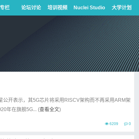
专栏
论坛讨论
培训视频
Nuclei Studio
大学计划
三星公开表示，其5G芯片将采用RISCV架构而不再采用ARM架
在旗舰5G... (
查看全文
)
6209
0