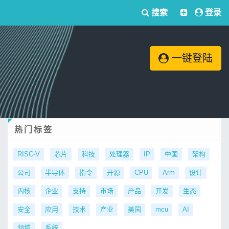
搜索
登录
一键登陆
热门标签
RISC-V
芯片
科技
处理器
IP
中国
架构
公司
半导体
指令
开源
CPU
Arm
设计
内核
企业
支持
市场
产品
开发
生态
安全
应用
技术
产业
美国
mcu
AI
领域
系统