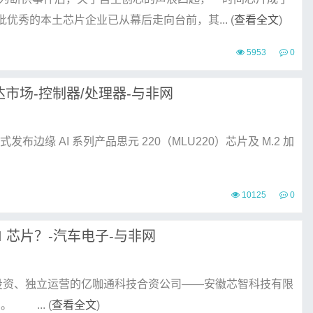
秀的本土芯片企业已从幕后走向台前，其... (
查看全文
)
5953
0
达市场-控制器/处理器-与非网
布边缘 AI 系列产品思元 220（MLU220）芯片及 M.2 加
10125
0
 芯片？-汽车电子-与非网
略投资、独立运营的亿咖通科技合资公司——安徽芯智科技有限
 ... (
查看全文
)