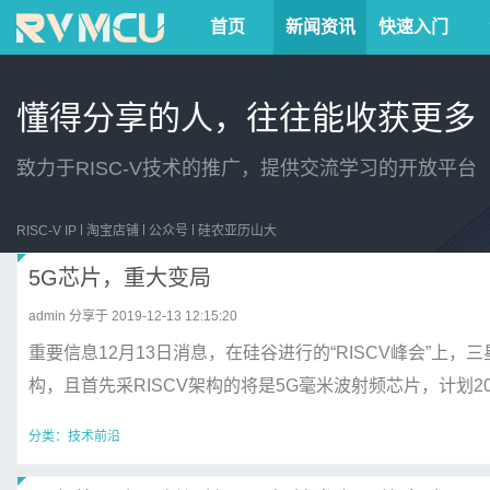
首页
新闻资讯
快速入门
懂得分享的人，往往能收获更多
致力于RISC-V技术的推广，提供交流学习的开放平台
RISC-V IP
淘宝店铺
公众号
硅农亚历山大
5G芯片，重大变局
admin
分享于 2019-12-13 12:15:20
重要信息12月13日消息，在硅谷进行的“RISCV峰会”上，
构，且首先采RISCV架构的将是5G毫米波射频芯片，计划2020年
分类：
技术前沿