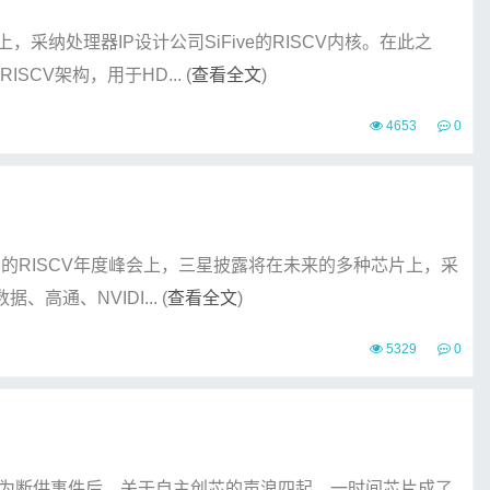
采纳处理器IP设计公司SiFive的RISCV内核。在此之
CV架构，用于HD... (
查看全文
)
4653
0
日的RISCV年度峰会上，三星披露将在未来的多种芯片上，采
高通、NVIDI... (
查看全文
)
5329
0
华为断供事件后，关于自主创芯的声浪四起，一时间芯片成了