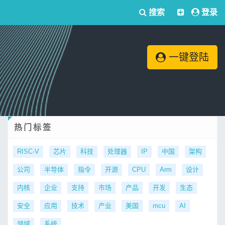
搜索
登录
一键登陆
热门标签
RISC-V
芯片
科技
处理器
IP
中国
架构
公司
半导体
指令
开源
CPU
Arm
设计
内核
企业
支持
市场
产品
开发
生态
安全
应用
技术
产业
美国
mcu
AI
领域
系统