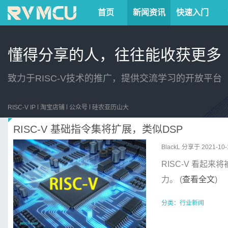
首页
新闻资讯
快速入门
懂得分享的人，往往能收获更多
致力于RISC-V技术的推广，提供交流学习的开放平台
RISC-V IP
淘宝店铺
公众号
硅农亚历山大
RISC-V 基础指令集将扩展，类似DSP
BlackL
分享于 2021-10-1
RISC-V 看
力。 (
查看全文
)
分类：
行业新闻