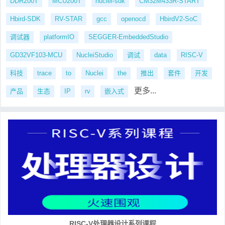
DDR200T
MCU200T
nuclei-sdk
CM32M433R-START
Hbird-SDK
RV-STAR
gcc
openocd
HbirdV2-SoC
调试器
platformIO
SEGGER-EmbeddedStudio
GD32VF103-MCU
NucleiStudio
调试
data
RISC-V
科技
trace
to
Nuclei
the
推出
套件
开发
更多...
产品
生态
IP
rv
嵌入式
RISC-V处理器设计系列课程