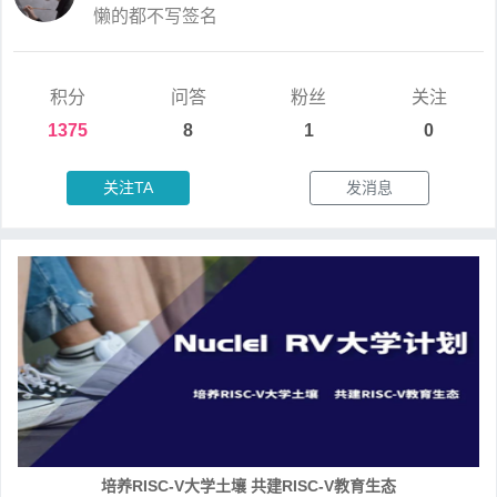
懒的都不写签名
积分
问答
粉丝
关注
1375
8
1
0
关注TA
发消息
培养RISC-V大学土壤 共建RISC-V教育生态