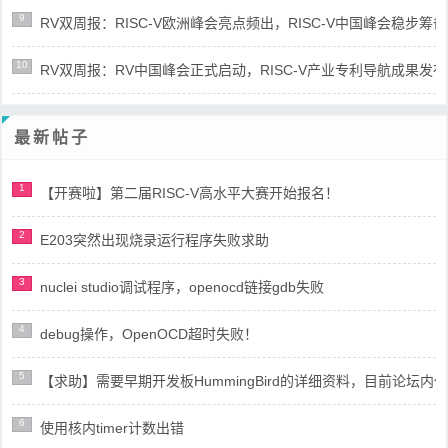
9
RV双周报：RISC-V欧洲峰会亮点频出，RISC-V中国峰会稳步筹备(第8
10
RV双周报：RV中国峰会正式启动，RISC-V产业专利导航成果发布(第8
最新帖子
1
【开赛啦】第二届RISC-V高水平大赛开始报名！
2
E203突然出现烧录运行程序失败求助
3
nuclei studio调试程序，openocd链接gdb失败
4
debug操作，OpenOCD超时失败！
5
【求助】需要早期开发板HummingBird的详细资料，目前论坛
6
使用核内timer计数出错