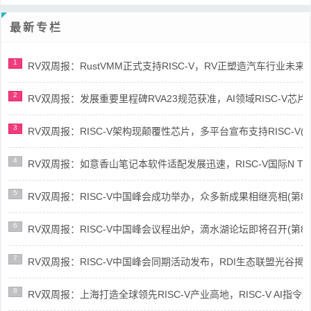
最新专栏
1
RV双周报：RustVMM正式支持RISC-V，RV正塑造汽车行业未来(第91
2
RV双周报：发展重要里程碑RVA23规范获准，AI领域RISC-V芯片市场
3
RV双周报：RISC-V架构现颠覆性芯片，多平台宣布支持RISC-V(第89
4
RV双周报：如意香山笔记本软件适配发展迅速，RISC-V国际N Trace
5
RV双周报：RISC-V中国峰会成功举办，众多新成果相继亮相(第87期-
6
RV双周报：RISC-V中国峰会议程出炉，滴水湖论坛即将召开(第86期-
7
RV双周报：RISC-V中国峰会同期活动发布，RDI生态联盟光谷揭牌(第8
8
RV双周报：上海打造全球领先RISC-V产业高地，RISC-V AI指令集架