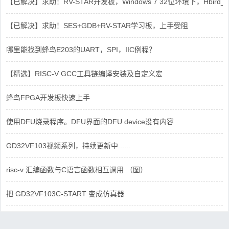
【已解决】求助！RV-STAR开发板，Windows 7 32位环境下，Hbird_Dri
【已解决】求助！SES+GDB+RV-STAR学习板，上手受阻
哪里能找到蜂鸟E203的UART，SPI，IIC例程？
【精选】RISC-V GCC工具链编译安装及自定义宏
蜂鸟FPGA开发板快速上手
使用DFU烧录程序。DFU界面的DFU device没有内容
GD32VF103视频系列，持续更新中......
risc-v 汇编函数与C语言函数相互调用 （图）
把 GD32VF103C-START 变成仿真器