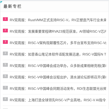
最新专栏
1
RV双周报：RustVMM正式支持RISC-V，RV正塑造汽车行业未来(第91
2
RV双周报：发展重要里程碑RVA23规范获准，AI领域RISC-V芯片市场
3
RV双周报：RISC-V架构现颠覆性芯片，多平台宣布支持RISC-V(第89
4
RV双周报：如意香山笔记本软件适配发展迅速，RISC-V国际N Trace
5
RV双周报：RISC-V中国峰会成功举办，众多新成果相继亮相(第87期-
6
RV双周报：RISC-V中国峰会议程出炉，滴水湖论坛即将召开(第86期-
7
RV双周报：RISC-V中国峰会同期活动发布，RDI生态联盟光谷揭牌(第8
8
RV双周报：上海打造全球领先RISC-V产业高地，RISC-V AI指令集架