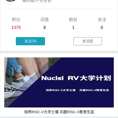
懒的都不写签名
积分
问答
粉丝
关注
1375
8
1
0
关注TA
发消息
培养RISC-V大学土壤 共建RISC-V教育生态