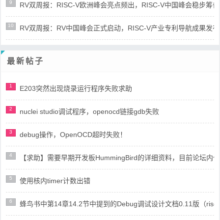
9
RV双周报：RISC-V欧洲峰会亮点频出，RISC-V中国峰会稳步筹备(第8
10
RV双周报：RV中国峰会正式启动，RISC-V产业专利导航成果发布(第8
最新帖子
1
E203突然出现烧录运行程序失败求助
2
nuclei studio调试程序，openocd链接gdb失败
3
debug操作，OpenOCD超时失败！
4
【求助】需要早期开发板HummingBird的详细资料，目前论坛
5
使用核内timer计数出错
6
蜂鸟书中第14章14.2节中提到的Debug调试设计文档0.11版（risc