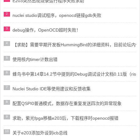
E203突然出现烧录运行程序失败求助
2
nuclei studio调试程序，openocd链接gdb失败
3
debug操作，OpenOCD超时失败！
4
【求助】需要早期开发板HummingBird的详细资料，目前论坛
5
使用核内timer计数出错
6
蜂鸟书中第14章14.2节中提到的Debug调试设计文档0.11版（risc
7
Nuclei Studio IDE等使用建议和反馈收集
8
配置QSPI0普通模式，数据存在重复发送四次的异常现象
9
求助，紫光fpga移植e203后，下载程序时openocd报错
10
关于e203添加外设到icb总线