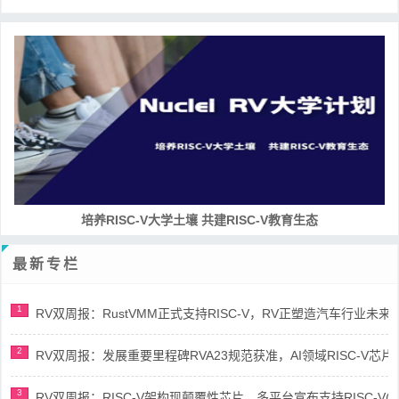
培养RISC-V大学土壤 共建RISC-V教育生态
最新专栏
1
RV双周报：RustVMM正式支持RISC-V，RV正塑造汽车行业未来(第91
2
RV双周报：发展重要里程碑RVA23规范获准，AI领域RISC-V芯片市场
3
RV双周报：RISC-V架构现颠覆性芯片，多平台宣布支持RISC-V(第89