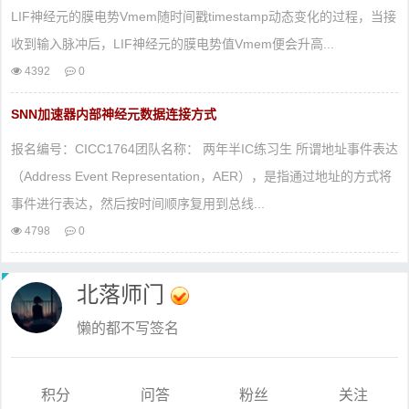
LIF神经元的膜电势Vmem随时间戳timestamp动态变化的过程，当接
收到输入脉冲后，LIF神经元的膜电势值Vmem便会升高...
4392
0
SNN加速器内部神经元数据连接方式
报名编号：CICC1764团队名称： 两年半IC练习生 所谓地址事件表达
（Address Event Representation，AER），是指通过地址的方式将
事件进行表达，然后按时间顺序复用到总线...
4798
0
北落师门
懒的都不写签名
积分
问答
粉丝
关注