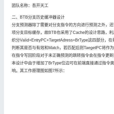
团队名称：吾开天工
二、BTB分支历史缓冲器设计
分支预测器除了需要对分支指令的方向进行预测之外，还
项分支目标缓存，故BTB也采用了Cache的设计思路，利用P
织分Valid+EntryPC+TargetAdress+BrType这四
判断其是否与有效和Match，若匹配后则TaegetPC将作为n
在指令写回阶段对于未正确预测的跳转指令会在指令更新阶
本设计中由于增加了BrType位边可在前端直接通过指
响。其工作原理图如图7所示：