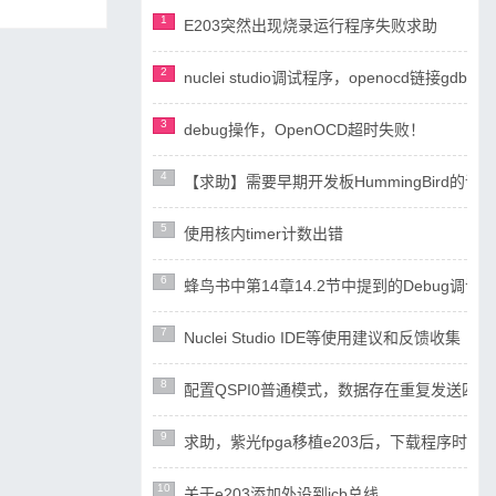
1
E203突然出现烧录运行程序失败求助
2
nuclei studio调试程序，openocd链接gdb失
3
debug操作，OpenOCD超时失败！
4
【求助】需要早期开发板HummingBird
5
使用核内timer计数出错
6
蜂鸟书中第14章14.2节中提到的Debug调试设计
7
Nuclei Studio IDE等使用建议和反馈收集
8
配置QSPI0普通模式，数据存在重复发送四
9
求助，紫光fpga移植e203后，下载程序时ope
10
关于e203添加外设到icb总线