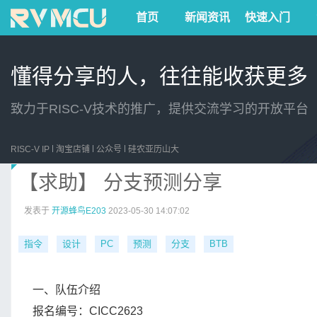
首页
新闻资讯
快速入门
懂得分享的人，往往能收获更多
致力于RISC-V技术的推广，提供交流学习的开放平台
RISC-V IP
淘宝店铺
公众号
硅农亚历山大
【求助】 分支预测分享
发表于
开源蜂鸟E203
2023-05-30 14:07:02
指令
设计
PC
预测
分支
BTB
一、队伍介绍
报名编号：CICC2623