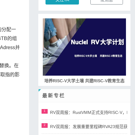
均分配一
BTB的组
Adress并
与替换。在
误取指的影
培养RISC-V大学土壤 共建RISC-V教育生态
最新专栏
1
RV双周报：RustVMM正式支持RISC-V，RV正
2
RV双周报：发展重要里程碑RVA23规范获准，AI