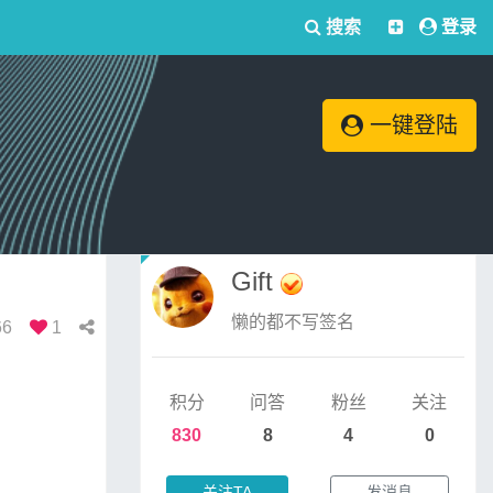
搜索
登录
一键登陆
Gift
懒的都不写签名
66
1
积分
问答
粉丝
关注
830
8
4
0
关注TA
发消息