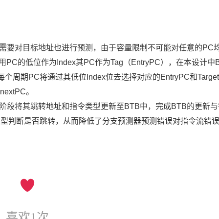
需要对目标地址也进行预测，由于容量限制不可能对任意的PC
C的低位作为Index其PC作为Tag（EntryPC），在本设计中
部分，在每个周期PC将通过其低位Index位去选择对应的EntryPC和Target
extPC。
段将其跳转地址和指令类型更新至BTB中，完成BTB的更新
令类型判断是否跳转，从而降低了分支预测器预测错误对指令流错
喜欢
1
次