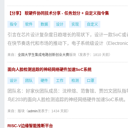
【分享】 软硬件协同技术分享 - 任务划分 + 自定义指令集
指令
软件
数据
设计
实现
自定义
引言在芯片设计复杂度日趋增长的现状下，设计一款SoC
在快节奏迭代和市场的推动下，电子系统级设计（Electronic Syste
来自：
全国大学生集成电路创新创业大赛
版块（
发表于：1810 天前）
面向人脸检测追踪的神经网络硬件加速SoC系统
设计
团队
硬件
工作
检测
口罩
团队名：好家伙团队成员：沈梓煊、范鲁铵、贾凹文团队指
鸟E203的面向人脸检测追踪的神经网络硬件加速SoC系统。
来自：
版块（
admin
发表于：1434 天前）
RISC-V边缘智能推断平台