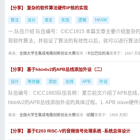
【分享】 复杂的软件算法硬件IP核的实现
算法
设计
语言
实现
逻辑
HASM
一.队伍介绍 队伍编号：CICC1915 本篇文章主要介绍复杂
现软件算法，并验证了算法的有效性以后，就可以进行算法的 HD
来自：
全国大学生集成电路创新创业大赛
版块（
卡比巴拉的海
发表于：1887 天
【分享】 基于hbirdv2的APB总线添加外设（二）
设计
寄存器
添加
总线
APB
外设
队伍编号：CICC1893队伍名称：夏芯前文介绍了APB总
hbirdv2的APB总线添加外设的具体过程。1. APB slave硬件设计
来自：
全国大学生集成电路创新创业大赛
版块（
初醒
发表于：1868 天前）
【分享】 基于E203 RISC-V的音频信号处理系统 -系统总体设计