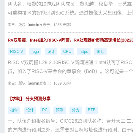
团队名：权黎的10游戏团队成员：黎思越，权良华，王艺霖
可重构技术的智能识别SoC系统。通过摄像头采集图像，上位机
来自：
版块（
admin
发表于：1365 天前）
RV双周报：Intel加入RISC-V阵营，RV处理器IP市场高速增长(2022012
RISC-V
fpga
设计
CPU
https
国际
RISC-V双周报1.29-2.10RISC-V新闻速递 1Intel
员，加入了RISC-V基金会的董事会（BoD）。这可能是一个具
来自：
版块（
admin
发表于：1639 天前）
【求助】 分支预测分享
指令
设计
PC
预测
分支
BTB
一、队伍介绍报名编号：CICC2623团队名称：吾开天工
的方向进行预测之外，还需要对目标地址也进行预测，由于容量