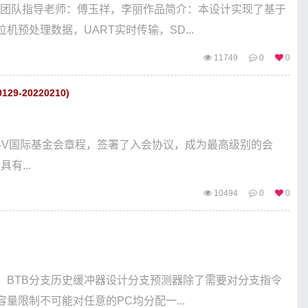
 团队指导老师：傅玉祥，李丽作品简介：本设计实现了基于
预处理数据，UART实时传输，SD...
11749
0
0
9-20220210)
认可了RISC-V国际基金会章程，签署了入会协议，成为最高级别的会
有...
10494
0
0
 二、BTB分支历史缓冲器设计分支预测器除了需要对分支指令
限制不可能对任意的PC均分配一...