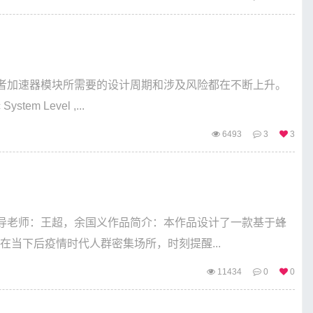
或者加速器模块所需要的设计周期和涉及风险都在不断上升。
m Level ,...
6493
3
3
导老师：王超，余国义作品简介：本作品设计了一款基于蜂
在当下后疫情时代人群密集场所，时刻提醒...
11434
0
0