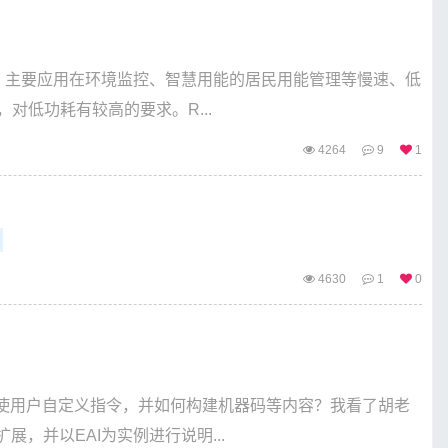
理器核，主要应用在环境监控、智慧用能的居民用能管理等慢速、低
对低功耗有较高的要求。R...
4264
9
1
4630
1
0
使用户自定义指令，并如何构建机器码等内容？我看了胡老
扩展，并以EAI为实例进行说明...