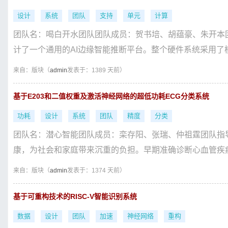
设计
系统
团队
支持
单元
计算
团队名：喝白开水团队团队成员：贺书培、胡蕴豪、朱开本团队
计了一个通用的AI边缘智能推断平台。整个硬件系统采用了模
来自：
版块（
admin
发表于：1389 天前）
基于E203和二值权重及激活神经网络的超低功耗ECG分类系统
功耗
设计
系统
团队
精度
分类
团队名：潜心智能团队成员：栾存阳、张瑞、仲祖霆团队指
康，为社会和家庭带来沉重的负担。早期准确诊断心血管疾病
来自：
版块（
admin
发表于：1374 天前）
基于可重构技术的RISC-V智能识别系统
数据
设计
团队
加速
神经网络
重构