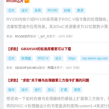
RV100芯片
芯片
设计
采用
RV100
封装
要求
RV100内核介绍RV100采用基于RISC-V指令集的处
流量智慧城市应用场景。其对SoC资源要求为32位整数计算，
来自：
RV100芯片
版块（
_IoT_
发表于：1970 天前）
【求助】 GB32f103的标准库哪里可以下载
芯片
处理器
RISC-V
设计
https
mp.weixin.qq.com
来自：
GD32VF103 MCU
版块（
阿昌
发表于：1947 天前）
【求助】 “求助”关于蜂鸟处理器第三方指令扩展的问题
指令
设计
进行
怎么
扩展
使用
想咨询一下如何在蜂鸟处理器核的基础上扩展第三方指令，
师的RISC-V处理器设计的书里面讲的使用custom1-4来进行