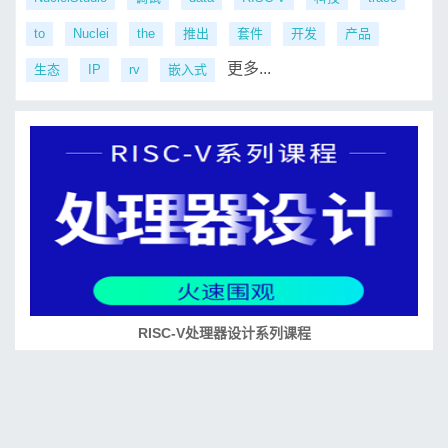
to
Nuclei
the
推出
套件
开发
产品
更多...
生态
IP
rv
嵌入式
RISC-V处理器设计系列课程