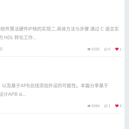
的软件算法硬件IP核的实现二.具体方法与步骤 通过 C 语言实
L 转化工作...
前）
5335
0
1
线，以及基于APB总线添加外设的可能性。本篇分享基于
APB sl...
6394
1
4