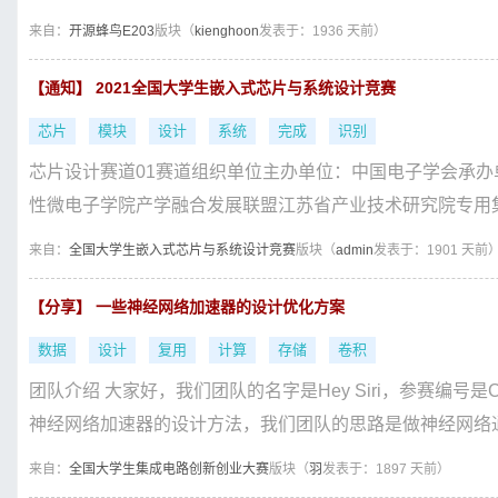
来自：
开源蜂鸟E203
版块（
kienghoon
发表于：1936 天前）
【通知】 2021全国大学生嵌入式芯片与系统设计竞赛
芯片
模块
设计
系统
完成
识别
芯片设计赛道01赛道组织单位主办单位：中国电子学会承
性微电子学院产学融合发展联盟江苏省产业技术研究院专用集
来自：
全国大学生嵌入式芯片与系统设计竞赛
版块（
admin
发表于：1901 天前
【分享】 一些神经网络加速器的设计优化方案
数据
设计
复用
计算
存储
卷积
团队介绍 大家好，我们团队的名字是Hey Siri，参赛编号是
神经网络加速器的设计方法，我们团队的思路是做神经网络通
来自：
全国大学生集成电路创新创业大赛
版块（
羽
发表于：1897 天前）