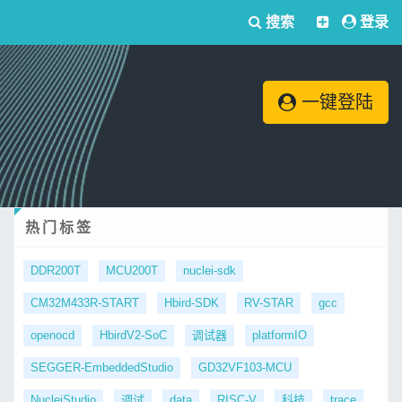
搜索
登录
一键登陆
热门标签
DDR200T
MCU200T
nuclei-sdk
CM32M433R-START
Hbird-SDK
RV-STAR
gcc
openocd
HbirdV2-SoC
调试器
platformIO
SEGGER-EmbeddedStudio
GD32VF103-MCU
NucleiStudio
调试
data
RISC-V
科技
trace