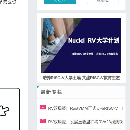
懂是怎么设
RISC-V处理器设计系列课程
最新专栏
1
RV双周报：RustVMM正式支持RISC-V，RV正
2
RV双周报：发展重要里程碑RVA23规范获准，AI