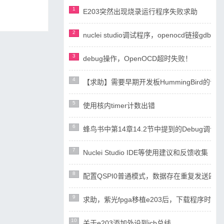
1
E203突然出现烧录运行程序失败求助
2
nuclei studio调试程序，openocd链接gdb失
3
debug操作，OpenOCD超时失败！
4
【求助】需要早期开发板HummingBird
5
使用核内timer计数出错
6
蜂鸟书中第14章14.2节中提到的Debug调试设计
7
Nuclei Studio IDE等使用建议和反馈收集
8
配置QSPI0普通模式，数据存在重复发送四
9
求助，紫光fpga移植e203后，下载程序时ope
10
关于e203添加外设到icb总线