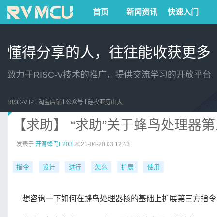
首页
新闻资讯
快速入门
懂得分享的人，往往能收获更多
致力于RISC-V技术的推广，提供交流学习的开放平台
RISC-V IP
淘宝店铺
公众号
硅农亚历山大
【求助】 “求助”关于蜂鸟处理器
发表于
开源蜂鸟E203
2021-04-20 03:12:43
指令
设计
进行
怎么
扩展
使用
想咨询一下如何在蜂鸟处理器核的基础上扩展第三方指令