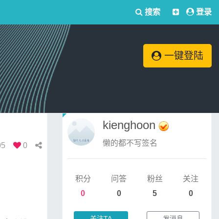
搜索
登录
一键登陆
kienghoon
懒的都不写签名
05
0
积分
问答
粉丝
关注
0
0
5
0
关注TA
发消息