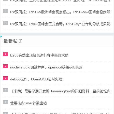
RV双周报：上海打造全球领先RISC-V产业高地，RISC-V AI指令集架
9
RV双周报：RISC-V欧洲峰会亮点频出，RISC-V中国峰会稳步筹备(第8
10
RV双周报：RV中国峰会正式启动，RISC-V产业专利导航成果发布(第8
最新帖子
1
E203突然出现烧录运行程序失败求助
2
nuclei studio调试程序，openocd链接gdb失败
3
debug操作，OpenOCD超时失败！
4
【求助】需要早期开发板HummingBird的详细资料，目前论坛
5
使用核内timer计数出错
6