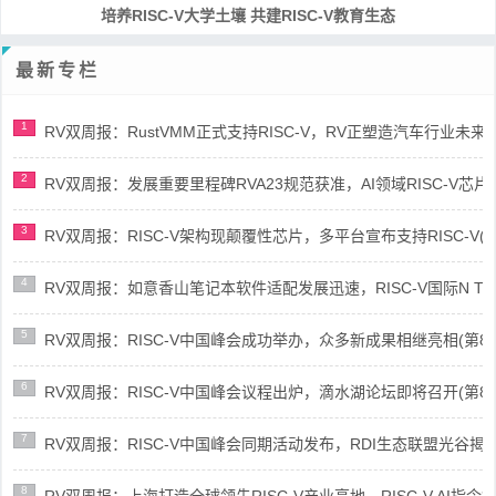
培养RISC-V大学土壤 共建RISC-V教育生态
最新专栏
1
RV双周报：RustVMM正式支持RISC-V，RV正塑造汽车行业未来(第91
2
RV双周报：发展重要里程碑RVA23规范获准，AI领域RISC-V芯片市场
3
RV双周报：RISC-V架构现颠覆性芯片，多平台宣布支持RISC-V(第89
4
RV双周报：如意香山笔记本软件适配发展迅速，RISC-V国际N Trace
5
RV双周报：RISC-V中国峰会成功举办，众多新成果相继亮相(第87期-
6
RV双周报：RISC-V中国峰会议程出炉，滴水湖论坛即将召开(第86期-
7
RV双周报：RISC-V中国峰会同期活动发布，RDI生态联盟光谷揭牌(第8
8