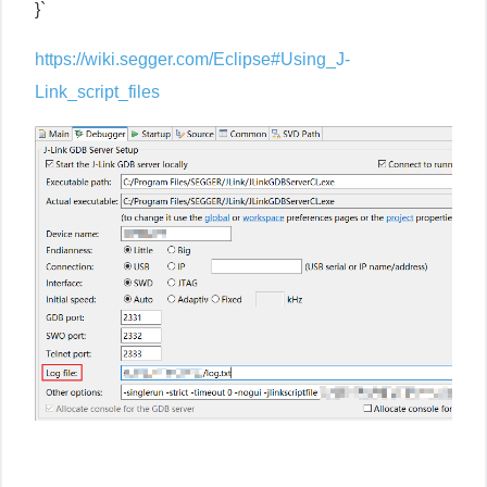
}`
https://wiki.segger.com/Eclipse#Using_J-
Link_script_files