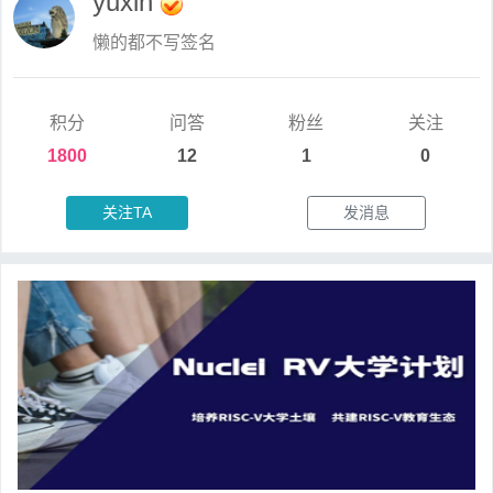
yuxin
懒的都不写签名
积分
问答
粉丝
关注
1800
12
1
0
关注TA
发消息