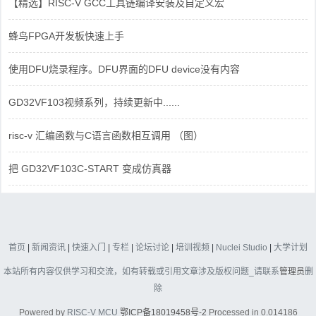
【精选】RISC-V GCC工具链编译安装及自定义宏
蜂鸟FPGA开发板快速上手
使用DFU烧录程序。DFU界面的DFU device没有内容
GD32VF103视频系列，持续更新中......
risc-v 汇编函数与C语言函数相互调用 （图）
把 GD32VF103C-START 变成仿真器
首页
|
新闻资讯
|
快速入门
|
专栏
|
论坛讨论
|
培训视频
|
Nuclei Studio
|
大学计划
本站所有内容仅供学习和交流，如有转载或引用文章涉及版权问题_请联系
管理员
删
除
Powered by
RISC-V MCU
鄂ICP备18019458号-2
Processed in 0.014186