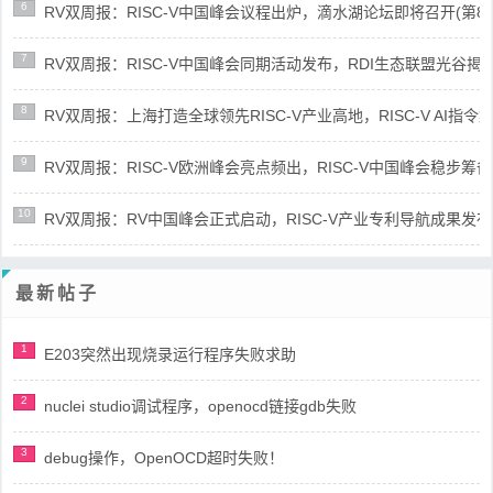
6
RV双周报：RISC-V中国峰会议程出炉，滴水湖论坛即将召开(第86期-
7
RV双周报：RISC-V中国峰会同期活动发布，RDI生态联盟光谷揭牌(第8
8
RV双周报：上海打造全球领先RISC-V产业高地，RISC-V AI指令集架
9
RV双周报：RISC-V欧洲峰会亮点频出，RISC-V中国峰会稳步筹备(第8
10
RV双周报：RV中国峰会正式启动，RISC-V产业专利导航成果发布(第8
最新帖子
1
E203突然出现烧录运行程序失败求助
2
nuclei studio调试程序，openocd链接gdb失败
3
debug操作，OpenOCD超时失败！