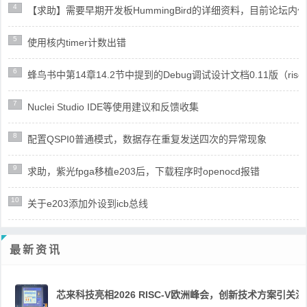
4
【求助】需要早期开发板HummingBird的详细资料，目前论坛
5
使用核内timer计数出错
6
蜂鸟书中第14章14.2节中提到的Debug调试设计文档0.11版（risc
7
Nuclei Studio IDE等使用建议和反馈收集
8
配置QSPI0普通模式，数据存在重复发送四次的异常现象
9
求助，紫光fpga移植e203后，下载程序时openocd报错
10
关于e203添加外设到icb总线
最新资讯
芯来科技亮相2026 RISC-V欧洲峰会，创新技术方案引关注