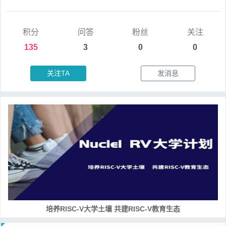
积分
问答
粉丝
关注
135
3
0
0
关注TA
发消息
培养RISC-V大学土壤 共建RISC-V教育生态