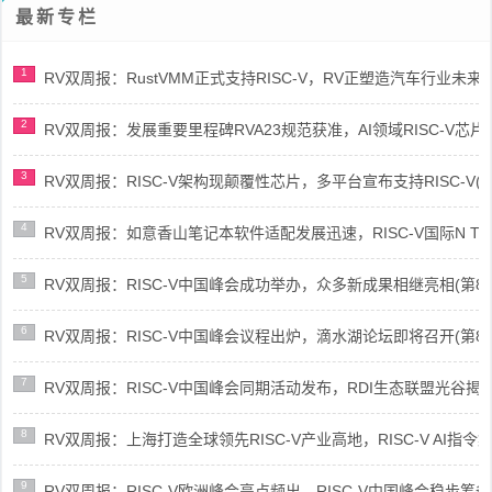
最新专栏
1
RV双周报：RustVMM正式支持RISC-V，RV正塑造汽车行业未来(第91
2
RV双周报：发展重要里程碑RVA23规范获准，AI领域RISC-V芯片市场
3
RV双周报：RISC-V架构现颠覆性芯片，多平台宣布支持RISC-V(第89
4
RV双周报：如意香山笔记本软件适配发展迅速，RISC-V国际N Trace
5
RV双周报：RISC-V中国峰会成功举办，众多新成果相继亮相(第87期-
6
RV双周报：RISC-V中国峰会议程出炉，滴水湖论坛即将召开(第86期-
7
RV双周报：RISC-V中国峰会同期活动发布，RDI生态联盟光谷揭牌(第8
8
RV双周报：上海打造全球领先RISC-V产业高地，RISC-V AI指令集架
9
RV双周报：RISC-V欧洲峰会亮点频出，RISC-V中国峰会稳步筹备(第8