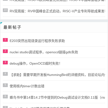
10
RV双周报：RV中国峰会正式启动，RISC-V产业专利导航成果发布(第8
最新帖子
1
E203突然出现烧录运行程序失败求助
2
nuclei studio调试程序，openocd链接gdb失败
3
debug操作，OpenOCD超时失败！
4
【求助】需要早期开发板HummingBird的详细资料，目前论坛
5
使用核内timer计数出错
6
蜂鸟书中第14章14.2节中提到的Debug调试设计文档0.11版（risc
7