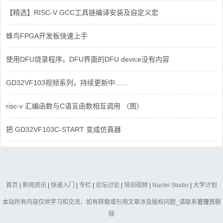
【精选】RISC-V GCC工具链编译安装及自定义宏
蜂鸟FPGA开发板快速上手
使用DFU烧录程序。DFU界面的DFU device没有内容
GD32VF103视频系列，持续更新中......
risc-v 汇编函数与C语言函数相互调用 （图）
把 GD32VF103C-START 变成仿真器
首页
|
新闻资讯
|
快速入门
|
专栏
|
论坛讨论
|
培训视频
|
Nuclei Studio
|
大学计划
本站所有内容仅供学习和交流，如有转载或引用文章涉及版权问题_请联系
管理员
删
除