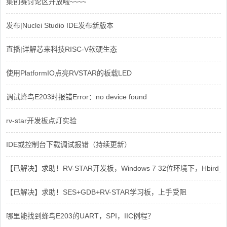
集创赛讨论区开放啦~~~~
发布|Nuclei Studio IDE发布新版本
直播|详解芯来科技RISC-V软硬生态
使用PlatformIO点亮RVSTAR的板载LED
调试蜂鸟E203时报错Error：no device found
rv-star开发板点灯实验
IDE或控制台下载调试报错（持续更新）
【已解决】求助！RV-STAR开发板，Windows 7 32位环境下，Hbird_Dri
【已解决】求助！SES+GDB+RV-STAR学习板，上手受阻
哪里能找到蜂鸟E203的UART，SPI，IIC例程？