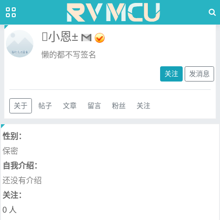
小恩±
懒的都不写签名
关注
发消息
关于
帖子
文章
留言
粉丝
关注
性别：
保密
自我介绍：
还没有介绍
关注：
0 人