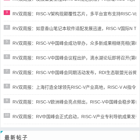
3
RV双周报：RISC-V架构现颠覆性芯片，多平台宣布支持RISC-V(第89
4
RV双周报：如意香山笔记本软件适配发展迅速，RISC-V国际N Trace
5
RV双周报：RISC-V中国峰会成功举办，众多新成果相继亮相(第87期-
6
RV双周报：RISC-V中国峰会议程出炉，滴水湖论坛即将召开(第86期-
7
RV双周报：RISC-V中国峰会同期活动发布，RDI生态联盟光谷揭牌(第8
8
RV双周报：上海打造全球领先RISC-V产业高地，RISC-V AI指令集架
9
RV双周报：RISC-V欧洲峰会亮点频出，RISC-V中国峰会稳步筹备(第8
10
RV双周报：RV中国峰会正式启动，RISC-V产业专利导航成果发布(第8
最新帖子