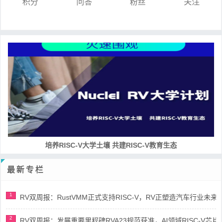
积分
问答
粉丝
关注
培养RISC-V大学土壤 共建RISC-V教育生态
最新专栏
1
RV双周报：RustVMM正式支持RISC-V，RV正塑造汽车行业未来(第91
2
RV双周报：发展重要里程碑RVA23规范获准，AI领域RISC-V芯片市场