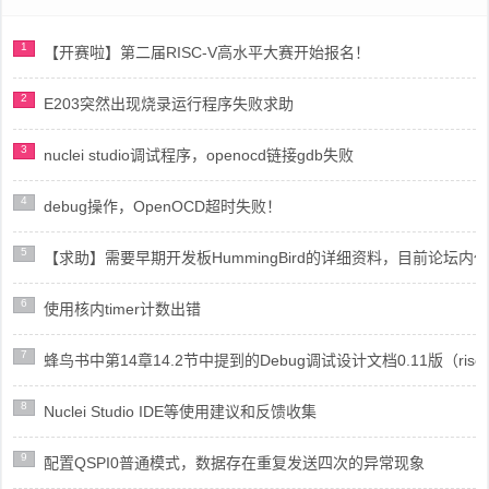
1
【开赛啦】第二届RISC-V高水平大赛开始报名！
2
E203突然出现烧录运行程序失败求助
3
nuclei studio调试程序，openocd链接gdb失败
4
debug操作，OpenOCD超时失败！
5
【求助】需要早期开发板HummingBird的详细资料，目前论坛
6
使用核内timer计数出错
7
蜂鸟书中第14章14.2节中提到的Debug调试设计文档0.11版（risc
8
Nuclei Studio IDE等使用建议和反馈收集
9
配置QSPI0普通模式，数据存在重复发送四次的异常现象