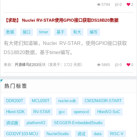
5794
0
2
【求助】 Nuclei RV-STAR使用GPIO接口获取DS18B20数据
数据
接口
timer
基于
有大
编写
有大佬们知道嘛，Nuclei RV-STAR，使用GPIO接口获取
DS18B20数据，基于timer编写。
来自：
开源蜂鸟E203
版块（
发表于：1722 天前）
5865
0
0
热门标签
DDR200T
MCU200T
nuclei-sdk
CM32M433R-START
Hbird-SDK
RV-STAR
gcc
openocd
HbirdV2-SoC
调试器
platformIO
SEGGER-EmbeddedStudio
GD32VF103-MCU
NucleiStudio
调试
data
RISC-V