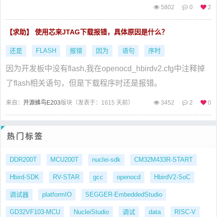
5802
0
2
【求助】 使用芯来JTAG下载报错，具体原因是什么？
还是
FLASH
报错
因为
语句
序时
因为开发板中没有flash,我在openocd_hbirdv2.cfg中注释掉
了flash相关语句，但是下载程序时还是报错。
来自：
开源蜂鸟E203
版块（
发表于：1615 天前）
3452
2
0
热门标签
DDR200T
MCU200T
nuclei-sdk
CM32M433R-START
Hbird-SDK
RV-STAR
gcc
openocd
HbirdV2-SoC
调试器
platformIO
SEGGER-EmbeddedStudio
GD32VF103-MCU
NucleiStudio
调试
data
RISC-V