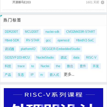
开源蜂鸟E203
1601 天前
4
热门标签
DDR200T
MCU200T
nuclei-sdk
CM32M433R-START
Hbird-SDK
RV-STAR
gcc
openocd
HbirdV2-SoC
调试器
platformIO
SEGGER-EmbeddedStudio
GD32VF103-MCU
NucleiStudio
调试
data
RISC-V
科技
trace
to
Nuclei
the
推出
套件
开发
更多...
产品
生态
IP
rv
嵌入式