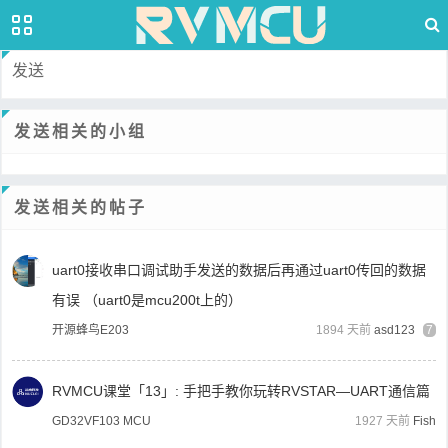
发送
发送相关的小组
发送相关的帖子
uart0接收串口调试助手发送的数据后再通过uart0传回的数据
有误 （uart0是mcu200t上的）
开源蜂鸟E203
1894 天前
asd123
7
RVMCU课堂「13」: 手把手教你玩转RVSTAR—UART通信篇
GD32VF103 MCU
1927 天前
Fish