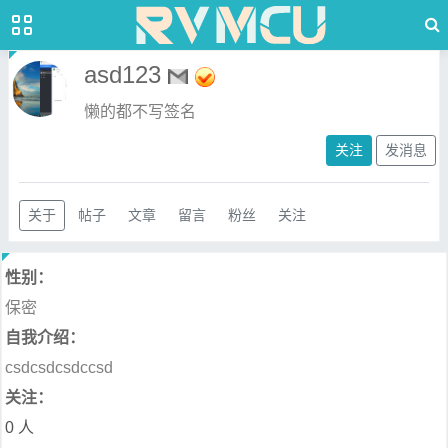
asd123
懒的都不写签名
关注
发消息
关于
帖子
文章
留言
粉丝
关注
性别：
保密
自我介绍：
csdcsdcsdccsd
关注：
0 人