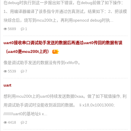
在debug时执行到这一步报出如下错误，在debug前做了如下操作：
1、用编译器编译了该条指令并通过仿真测试，结果如下：2、把该模
块综合后，烧写到mcu200t上，再利用openocd debug时执...
5689
1
uart0接收串口调试助手发送的数据后再通过uart0传回的数据有误
（uart0是mcu200t上的）
像是调试助手发送的数据没有传到rxfifo中。
5539
7
uart
想利用mcu200t上的uart0持续发送数据0xaa。做了如下赋值操作, 利
用调试助手调试时没能收到返回的数据。 li x18,0x10013000;
////////uart0的基地址li x...
4418
2