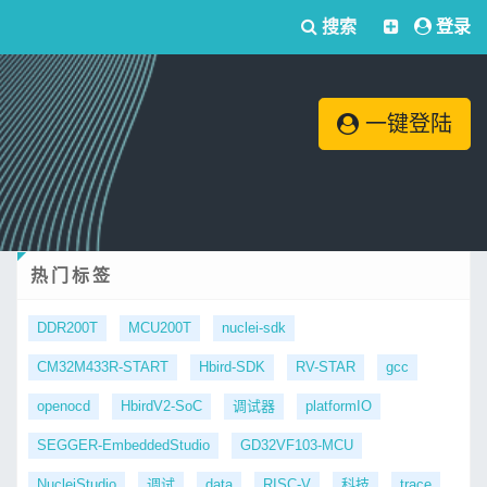
搜索
登录
一键登陆
热门标签
DDR200T
MCU200T
nuclei-sdk
CM32M433R-START
Hbird-SDK
RV-STAR
gcc
openocd
HbirdV2-SoC
调试器
platformIO
SEGGER-EmbeddedStudio
GD32VF103-MCU
NucleiStudio
调试
data
RISC-V
科技
trace