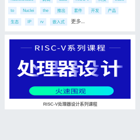
to
Nuclei
the
推出
套件
开发
产品
更多...
生态
IP
rv
嵌入式
RISC-V处理器设计系列课程