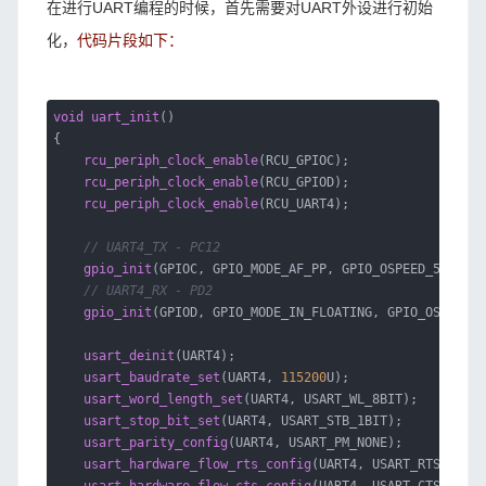
在进行UART编程的时候，首先需要对UART外设进行初始
化，
代码片段如下：
void
uart_init
()
{
rcu_periph_clock_enable
(RCU_GPIOC);
rcu_periph_clock_enable
(RCU_GPIOD);
rcu_periph_clock_enable
(RCU_UART4);
// UART4_TX - PC12
gpio_init
(GPIOC, GPIO_MODE_AF_PP, GPIO_OSPEED_50MHZ, 
// UART4_RX - PD2
gpio_init
(GPIOD, GPIO_MODE_IN_FLOATING, GPIO_OSPEED_5
usart_deinit
(UART4);
usart_baudrate_set
(UART4,
115200
U);
usart_word_length_set
(UART4, USART_WL_8BIT);
usart_stop_bit_set
(UART4, USART_STB_1BIT);
usart_parity_config
(UART4, USART_PM_NONE);
usart_hardware_flow_rts_config
(UART4, USART_RTS_DISAB