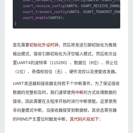
usart_hardware_flow_cts_config
(UART4, USART_CTS_DISAB
usart_receive_config
(UART4, USART_RECEIVE_ENABLE);
usart_transmit_config
(UART4, USART_TRANSMIT_ENABLE);
usart_enable
(UART4);
}
首先需要
初始化外设时钟
，然后将发送引脚初始化为推挽
输出模式、接收引脚初始化为浮空输入模式，然后依次设
置UART4的波特率（115200）、数据位（8位）、停止位
（1位）、奇偶校验位（无）、硬件流控以及使能收发器。
UART发送器和接收器支持若干个中断事件，为了保证接收
数据的完整和及时，我们通常使用
中断
的方式处理数据的
接收，因此需要在主程序开始时进行中断使能，这里使用
非向量模式中断，当接收器接受到数据帧，其状态寄存器
的RBNE产生置位时触发中断，
其代码片段如下：