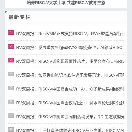
RISC-V处理器设计系列课程
最新专栏
1
RV双周报：RustVMM正式支持RISC-V，RV正塑造汽车行业未来(第
2
RV双周报：发展重要里程碑RVA23规范获准，AI领域RISC-V芯片市
3
RV双周报：RISC-V架构现颠覆性芯片，多平台宣布支持RISC-V(第8
4
RV双周报：如意香山笔记本软件适配发展迅速，RISC-V国际N Tra
5
RV双周报：RISC-V中国峰会成功举办，众多新成果相继亮相(第87期
6
RV双周报：RISC-V中国峰会议程出炉，滴水湖论坛即将召开(第86期
7
RV双周报：RISC-V中国峰会同期活动发布，RDI生态联盟光谷揭牌(
8
RV双周报：上海打造全球领先RISC-V产业高地，RISC-V AI指令集