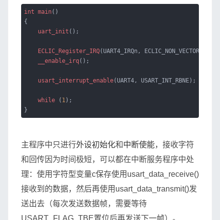
int
main
()
{
uart_init
();
ECLIC_Register_IRQ
(UART4_IRQn, ECLIC_NON_VECTOR_INTER
__enable_irq
();
usart_interrupt_enable
(UART4, USART_INT_RBNE);
while
(
1
);
}
主程序中只进行
外设初始化
和
中断使能
，接收字符
和回传因为时间极短，可以都在中断服务程序中处
理：使用字符型变量c保存使用usart_data_receive()
接收到的数据，然后再使用usart_data_transmit()发
送出去（每次发送数据帧，需要等待
USART_FLAG_TBE置位后再发送下一帧）。