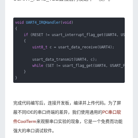
void
UART4_IRQHandler
(
void
)
{
if
(RESET != usart_interrupt_flag_get(UART4, USART_IN
{
uint8_t
c = usart_data_receive(UART4);
usart_data_transmit(UART4, c);
while
(SET != usart_flag_get(UART4, USART_FLAG_TB
}
}
完成代码编写后，连接开发板，编译并上传代码。为了屏
蔽不同IDE的串口终端的差异，我们使用通用的
PC串口软
件CoolTerm
来观察串口实验的现象，它是一个免费而功能
强大的串口调试软件。