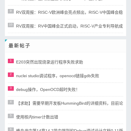
9
RV双周报：RISC-V欧洲峰会亮点频出，RISC-V中国峰会稳步筹备(第
10
RV双周报：RV中国峰会正式启动，RISC-V产业专利导航成果发布(第
最新帖子
1
E203突然出现烧录运行程序失败求助
2
nuclei studio调试程序，openocd链接gdb失败
3
debug操作，OpenOCD超时失败！
4
【求助】需要早期开发板HummingBird的详细资料，目前论
5
使用核内timer计数出错
6
蜂鸟书中第14章14.2节中提到的Debug调试设计文档0.11版（ri