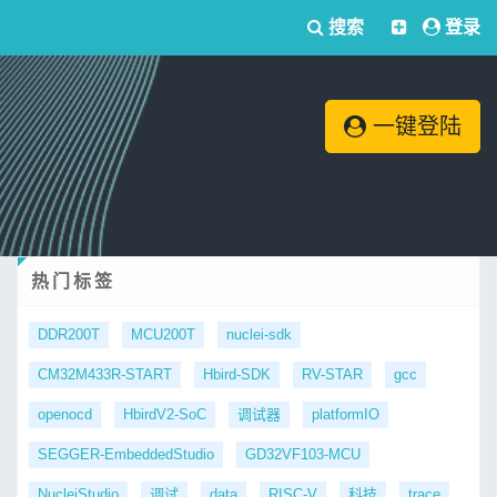
搜索
登录
一键登陆
热门标签
DDR200T
MCU200T
nuclei-sdk
CM32M433R-START
Hbird-SDK
RV-STAR
gcc
openocd
HbirdV2-SoC
调试器
platformIO
SEGGER-EmbeddedStudio
GD32VF103-MCU
NucleiStudio
调试
data
RISC-V
科技
trace