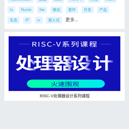
to
Nuclei
the
推出
套件
开发
产品
更多...
生态
IP
rv
嵌入式
RISC-V处理器设计系列课程