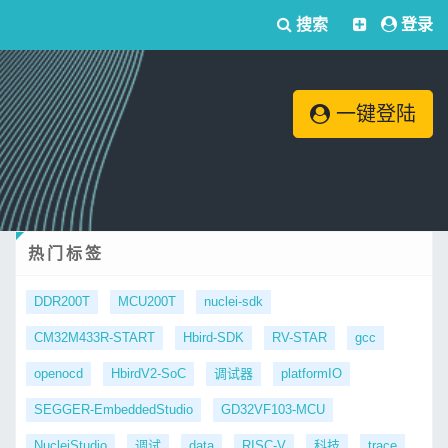
搜索
登录
一键登陆
热门标签
DDR200T
MCU200T
nuclei-sdk
CM32M433R-START
Hbird-SDK
RV-STAR
gcc
openocd
HbirdV2-SoC
调试器
platformIO
SEGGER-EmbeddedStudio
GD32VF103-MCU
NucleiStudio
调试
data
RISC-V
科技
trace