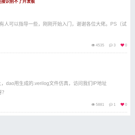
自动连接识别不了开发板
没有人可以指导一些，刚刚开始入门，谢谢各位大佬。PS（试
4535
3
0
，dao用生成的.verilog文件仿真，访问我们IP地址
呀？
5881
1
0