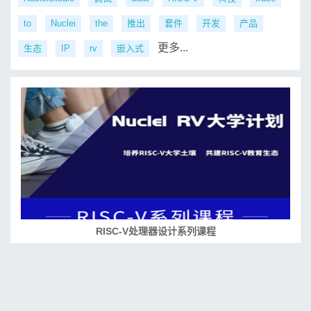
to
Nuclei
the
推出
套件
开发
产品
更多...
生态
IP
rv
嵌入式
RISC-V处理器设计系列课程