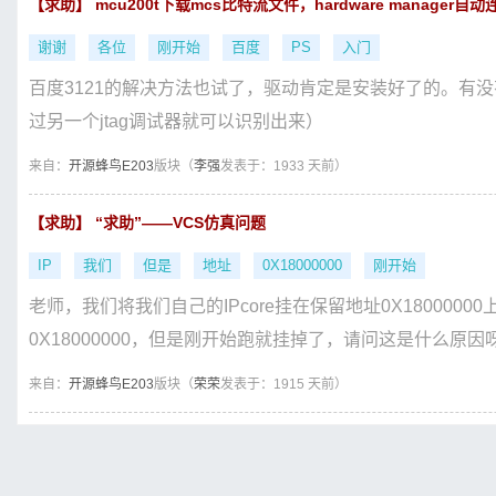
【求助】 mcu200t下载mcs比特流文件，hardware manager
谢谢
各位
刚开始
百度
PS
入门
百度3121的解决方法也试了，驱动肯定是安装好了的。有
过另一个jtag调试器就可以识别出来）
来自：
开源蜂鸟E203
版块（
李强
发表于：1933 天前）
【求助】 “求助”——VCS仿真问题
IP
我们
但是
地址
0X18000000
刚开始
老师，我们将我们自己的IPcore挂在保留地址0X18000000上
0X18000000，但是刚开始跑就挂掉了，请问这是什么原因
来自：
开源蜂鸟E203
版块（
荣荣
发表于：1915 天前）